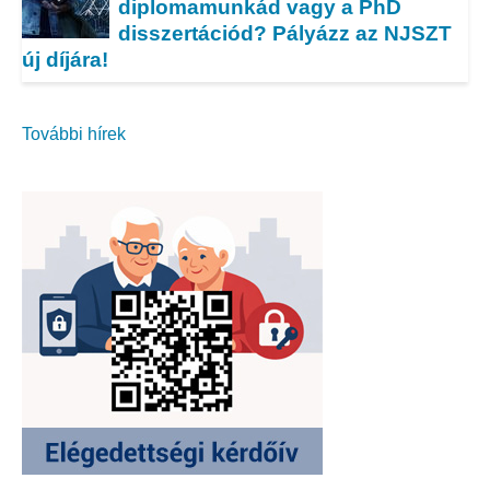
diplomamunkád vagy a PhD
disszertációd? Pályázz az NJSZT
új díjára!
További hírek