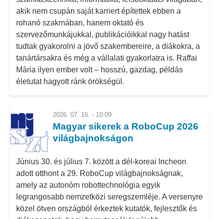
akik nem csupán saját karriert építettek ebben a
rohanó szakmában, hanem oktató és
szervezőmunkájukkal, publikációikkal nagy hatást
tudtak gyakorolni a jövő szakembereire, a diákokra, a
tanártársakra és még a vállalati gyakorlatra is. Raffai
Mária ilyen ember volt – hosszú, gazdag, példás
életutat hagyott ránk örökségül.
2026. 07. 16. - 10:09
Magyar sikerek a RoboCup 2026
világbajnokságon
Június 30. és július 7. között a dél-koreai Incheon
adott otthont a 29. RoboCup világbajnokságnak,
amely az autonóm robottechnológia egyik
legrangosabb nemzetközi seregszemléje. A versenyre
közel ötven országból érkeztek kutatók, fejlesztők és