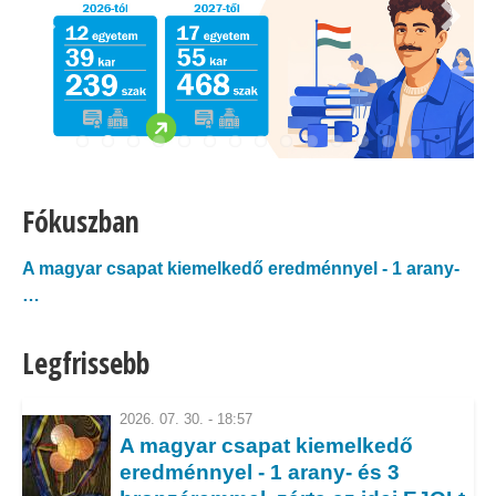
Fókuszban
A magyar csapat kiemelkedő eredménnyel - 1 arany-
…
Arany- és ezüsteső a Pan African Informatics
Legfrissebb
Olympiad 2026-on!
Magyar bronzérem az első Európai Mesterséges
2026. 07. 30. - 18:57
A magyar csapat kiemelkedő
Intelligencia…
eredménnyel - 1 arany- és 3
Éremeső a 2026-os Közép-Európai Informatikai