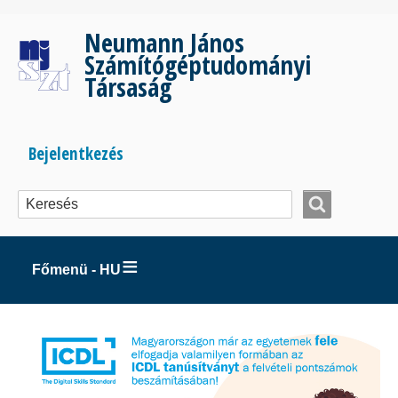
Ugrás
a
Neumann János
tartalomra
Számítógéptudományi
Társaság
Bejelentkezés
Bejelentkezés
menüje
Főmenü - HU