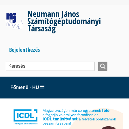
Ugrás
a
Neumann János
tartalomra
Számítógéptudományi
Társaság
Bejelentkezés
Bejelentkezés
menüje
Főmenü - HU