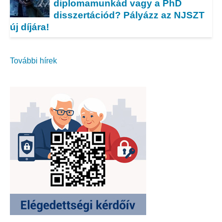
diplomamunkád vagy a PhD
disszertációd? Pályázz az NJSZT
új díjára!
További hírek