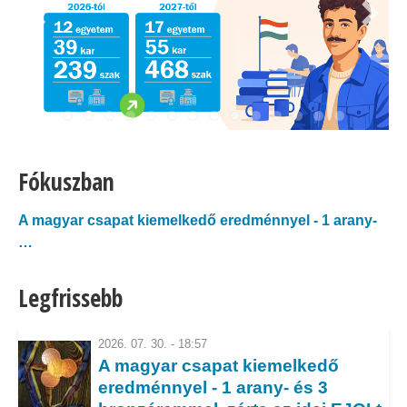
Fókuszban
A magyar csapat kiemelkedő eredménnyel - 1 arany-
…
Arany- és ezüsteső a Pan African Informatics
Legfrissebb
Olympiad 2026-on!
Magyar bronzérem az első Európai Mesterséges
2026. 07. 30. - 18:57
A magyar csapat kiemelkedő
Intelligencia…
eredménnyel - 1 arany- és 3
Éremeső a 2026-os Közép-Európai Informatikai