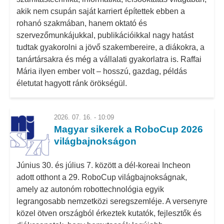
akik nem csupán saját karriert építettek ebben a
rohanó szakmában, hanem oktató és
szervezőmunkájukkal, publikációikkal nagy hatást
tudtak gyakorolni a jövő szakembereire, a diákokra, a
tanártársakra és még a vállalati gyakorlatra is. Raffai
Mária ilyen ember volt – hosszú, gazdag, példás
életutat hagyott ránk örökségül.
2026. 07. 16. - 10:09
Magyar sikerek a RoboCup 2026
világbajnokságon
Június 30. és július 7. között a dél-koreai Incheon
adott otthont a 29. RoboCup világbajnokságnak,
amely az autonóm robottechnológia egyik
legrangosabb nemzetközi seregszemléje. A versenyre
közel ötven országból érkeztek kutatók, fejlesztők és