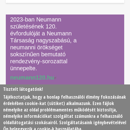
2023-ban Neumann
születésének 120.
évfordulóját a Neumann
Társaság nagyszabású, a
neumanni örökséget
sokszínűen bemutató
rendezvény-sorozattal
ünnepelte.
neumann120.hu
Tisztelt látogatónk!
Tájékoztatjuk, hogy a honlap felhasználói élmény fokozásának
© 2026 Neumann János Számítógéptudományi Társaság
érdekében
cookie
-kat (sütiket) alkalmazunk. Ezen fájlok
(NJSZT)
némelyike az oldal problémamentes működését biztosítja,
némelyike információkat szolgáltat számunkra a felhasználó
Footer
oldallátogatási szokásairól. Szolgáltatásaink igénybevételével
Adatkezelési tájékoztató
Impresszum
Kapcsolat
Ön beleegyezik a cookie-k használatába.