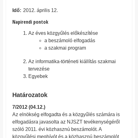
Idő
2012. április 12.
Napirendi pontok
Az éves közgyűlés előkészítése
a beszámoló elfogadás
a szakmai program
Az informatika-történeti kiállítás szakmai
tervezése
Egyebek
Határozatok
7/2012 (04.12.)
Az elnökség elfogadta és a közgyűlés számára is
elfogadásra javasolta az NJSZT tevékenységéről
szóló 2011. évi közhasznú beszámolót. A
közgyűlési meghívót és a közhasznú beszámolót