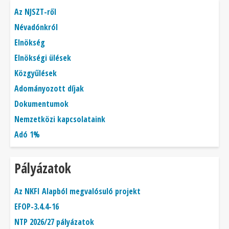
Főmenü
Az NJSZT-ről
Névadónkról
Elnökség
Elnökségi ülések
Közgyűlések
Adományozott díjak
Dokumentumok
Nemzetközi kapcsolataink
Adó 1%
Pályázatok
Az NKFI Alapból megvalósuló projekt
EFOP-3.4.4-16
NTP 2026/27 pályázatok