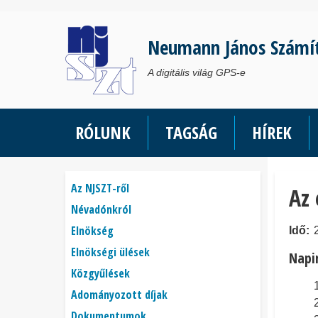
Ugrás
a
Neumann János Számí
tartalomra
A digitális világ GPS-e
RÓLUNK
TAGSÁG
HÍREK
Főmenü
Az NJSZT-ről
Az 
Névadónkról
Elnökség
Idő
Elnökségi ülések
Napi
Közgyűlések
Adományozott díjak
Dokumentumok