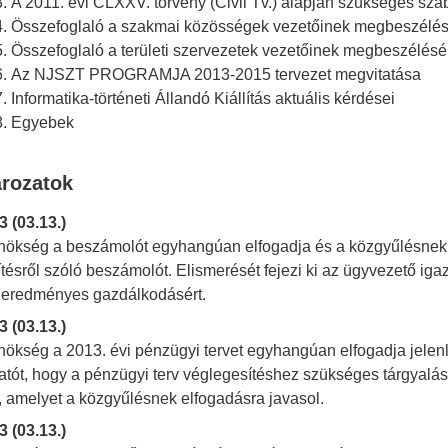
A 2011. évi CLXXV. törvény (Civil Tv.) alapján szükséges sza
Összefoglaló a szakmai közösségek vezetőinek megbeszélés
Összefoglaló a területi szervezetek vezetőinek megbeszélésé
Az NJSZT PROGRAMJA 2013-2015 tervezet megvitatása
Informatika-történeti Állandó Kiállítás aktuális kérdései
Egyebek
ározatok
3 (03.13.)
nökség a beszámolót egyhangúan elfogadja és a közgyűlésnek e
sítésről szóló beszámolót. Elismerését fejezi ki az ügyvezető i
 eredményes gazdálkodásért.
3 (03.13.)
nökség a 2013. évi pénzügyi tervet egyhangúan elfogadja jelen
atót, hogy a pénzügyi terv véglegesítéshez szükséges tárgyaláso
t, amelyet a közgyűlésnek elfogadásra javasol.
3 (03.13.)