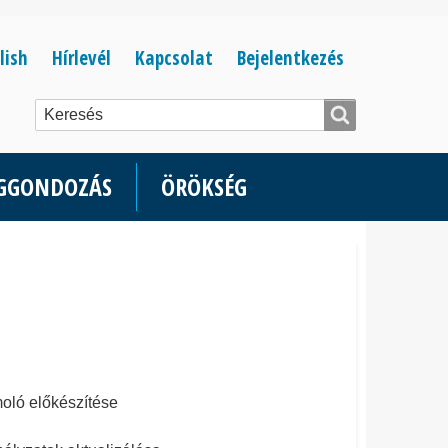
Bejelentkezés
lish
Hírlevél
Kapcsolat
Bejelentkezés
menüje
ÉGGONDOZÁS
ÖRÖKSÉG
oló előkészítése