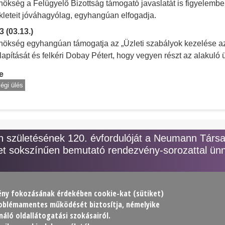
nökség a Felügyelő Bizottság támogató javaslatát is figyelembe 
kleteit jóváhagyólag, egyhangúan elfogadja.
3 (03.13.)
nökség egyhangúan támogatja az „Üzleti szabályok kezelése a
apítását és felkéri Dobay Pétert, hogy vegyen részt az alakuló 
e
égi ülés
születésének 120. évfordulóját a Neumann Társ
t sokszínűen bemutató rendezvény-sorozattal ünn
lmény fokozásának érdekében
cookie
-kat (sütiket)
problémamentes működését biztosítja, némelyike
ársaság (NJSZT)
áló oldallátogatási szokásairól.