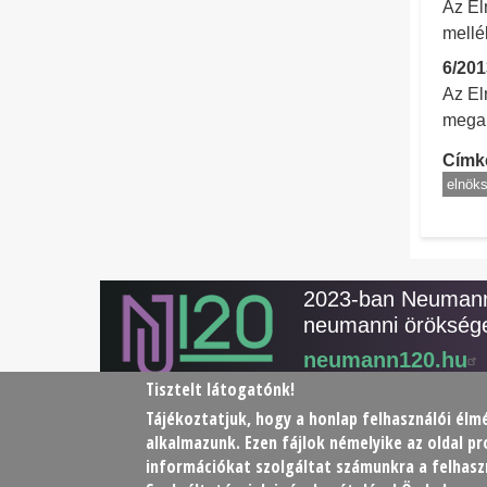
Az El
mellé
6/201
Az El
megal
Címk
elnöks
2023-ban Neumann 
neumanni öröksége
neumann120.hu
Tisztelt látogatónk!
Tájékoztatjuk, hogy a honlap felhasználói é
alkalmazunk. Ezen fájlok némelyike az oldal 
© 2026 Neumann János Számítógéptudományi T
információkat szolgáltat számunkra a felhaszn