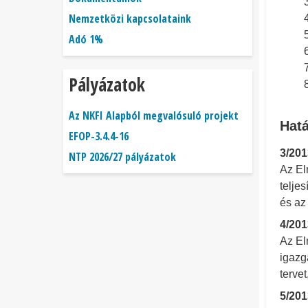
Nemzetközi kapcsolataink
Adó 1%
Pályázatok
Az NKFI Alapból megvalósuló projekt
Hat
EFOP-3.4.4-16
3/201
NTP 2026/27 pályázatok
Az El
telje
és az
4/201
Az El
igazg
terve
5/201