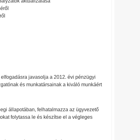
bályzatok aktualizálása
éről
ről
lfogadásra javasolja a 2012. évi pénzügyi
gazgatónak és munkatársainak a kiváló munkáért
legi állapotában, felhatalmazza az ügyvezető
kat folytassa le és készítse el a végleges