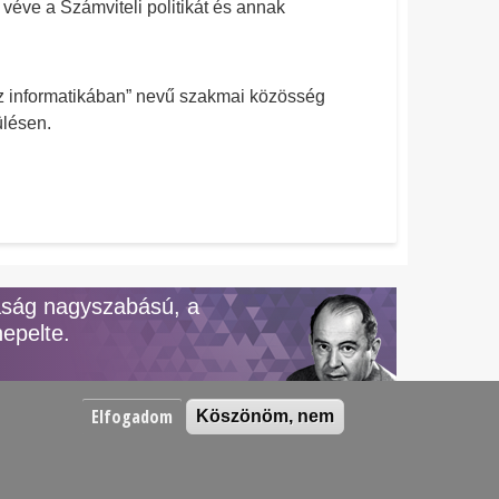
véve a Számviteli politikát és annak
z informatikában” nevű szakmai közösség
ülésen.
aság nagyszabású, a
epelte.
Elfogadom
Köszönöm, nem