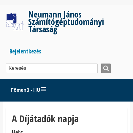
Ugrás
a
Neumann János
tartalomra
Számítógéptudományi
Társaság
Bejelentkezés
Bejelentkezés
menüje
Főmenü - HU
A Díjátadók napja
Hely