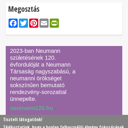
Megosztás
Facebook
Twitter
Pinterest
Email
PrintFriendly
2023-ban Neumann
születésének 120.
évfordulóját a Neumann
Társaság nagyszabású, a
neumanni örökséget
sokszínűen bemutató
rendezvény-sorozattal
ünnepelte.
neumann120.hu
Tisztelt látogatónk!
Tájékoztatjuk, hogy a honlap felhasználói élmény fokozásának