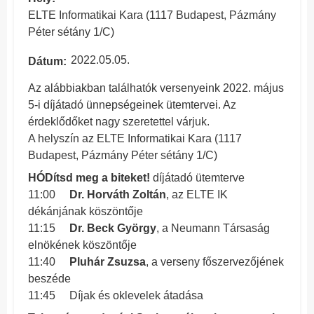
ELTE Informatikai Kara (1117 Budapest, Pázmány
Péter sétány 1/C)
2022.05.05.
Dátum
Az alábbiakban találhatók versenyeink 2022. május
5-i díjátadó ünnepségeinek ütemtervei. Az
érdeklődőket nagy szeretettel várjuk.
A helyszín az ELTE Informatikai Kara (1117
Budapest, Pázmány Péter sétány 1/C)
HÓDítsd meg a biteket!
díjátadó ütemterve
11:00
Dr. Horváth Zoltán
, az ELTE IK
dékánjának köszöntője
11:15
Dr. Beck György
, a Neumann Társaság
elnökének köszöntője
11:40
Pluhár Zsuzsa
, a verseny főszervezőjének
beszéde
11:45 Díjak és oklevelek átadása