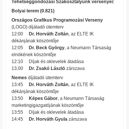
Tehetséggondozási Szakosztályunk versenyei:
Bolyai terem (0.821)
Országos Grafikus Programozási Verseny
(LOGO) díjátadó ütemterv
12:00
Dr. Horváth Zoltán
, az ELTE IK
dékánjának köszöntője
12:05
Dr. Beck György
, a Neumann Társaság
elnökének köszöntője
12:10 Díjak és oklevelek átadása
13.00
Dr. Zsakó László
zárszava
Nemes
díjátadó ütemterv
13:45
Dr. Horváth Zoltán
, az ELTE IK
dékánjának köszöntője
13:50
Képes Gábor
, a Neumann Társaság
marketingigazgatójának köszöntője
13:55 Díjak és oklevelek átadása
14:45
Dr. Horváth Gyula
zárszava