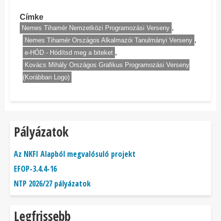
Címke
Nemes Tihamér Nemzetközi Programozási Verseny
Nemes Tihamér Országos Alkalmazói Tanulmányi Verseny
e-HÓD - Hódítsd meg a biteket
Kovács Mihály Országos Grafikus Programozási Verseny
(Korábban Logo)
Pályázatok
Az NKFI Alapból megvalósuló projekt
EFOP-3.4.4-16
NTP 2026/27 pályázatok
Legfrissebb