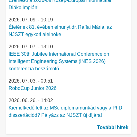
Éremeső a 2026-os Közép-Európai Informatikai
Diákolimpián!
2026. 07. 09. - 10:19
Életének 81. évében elhunyt dr. Raffai Mária, az
NJSZT egykori alelnöke
2026. 07. 07. - 13:10
IEEE 30th Jubilee International Conference on
Intelligent Engineering Systems (INES 2026)
konferencia beszámoló
2026. 07. 03. - 09:51
RoboCup Junior 2026
2026. 06. 26. - 14:02
Kiemelkedő lett az MSc diplomamunkád vagy a PhD
disszertációd? Pályázz az NJSZT új díjára!
További hírek