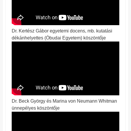
Dr. Kertész Gábor egyetemi docens, mb. kutatási
dékánhelyettes (Óbudai Egyetem) köszöntője
Dr. Beck György és Marina von Neumann Whitman
ünnepélyes köszöntője