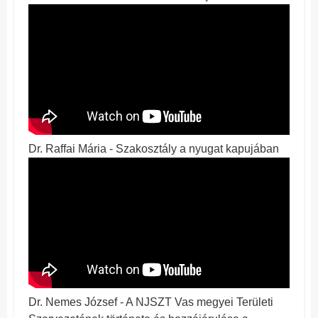
Dr. Raffai Mária - Szakosztály a nyugat kapujában
Dr. Nemes József - A NJSZT Vas megyei Területi