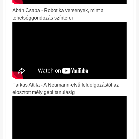
Abán Csaba - Robotika versenyek, mint a
tehetséggondozás színterei
Farkas Attila - A Neumann-elvű feldolgozástól az
elosztott mély gépi tanulásig