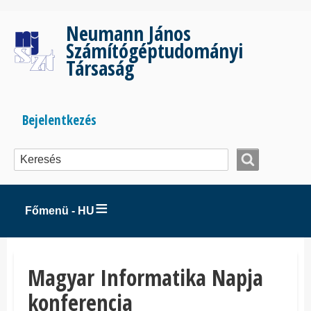
Ugrás
a
Neumann János
tartalomra
Számítógéptudományi
Társaság
Bejelentkezés
Bejelentkezés
menüje
Főmenü - HU
Magyar Informatika Napja
konferencia