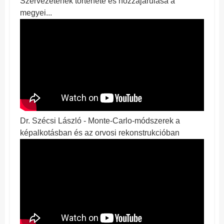
Szervezetének története és hozzájárulása a
megyei...
Dr. Szécsi László - Monte-Carlo-módszerek a
képalkotásban és az orvosi rekonstrukcióban