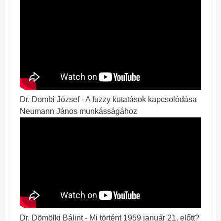
Dr. Dombi József - A fuzzy kutatások kapcsolódása
Neumann János munkásságához
Dr. Dömölki Bálint - Mi történt 1959 január 21. előtt?