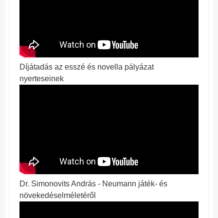
Díjátadás az esszé és novella pályázat
nyerteseinek
Dr. Simonovits András - Neumann játék- és
növekedéselméletéről