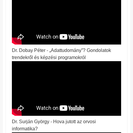
Dr. Dobay Péter - „Adattudomány”? Gondolatok
trendekről és képzési programokról
Dr. Surján György - Hova jutott az orvosi
informatika?