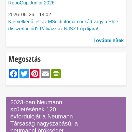
RoboCup Junior 2026
2026. 06. 26. - 14:02
Kiemelkedő lett az MSc diplomamunkád vagy a PhD
disszertációd? Pályázz az NJSZT új díjára!
További hírek
Megosztás
Facebook
Twitter
Pinterest
Email
PrintFriendly
2023-ban Neumann
születésének 120.
évfordulóját a Neumann
Társaság nagyszabású, a
neumanni örökséget