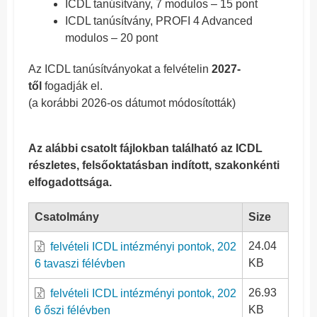
ICDL tanúsítvány, 7 modulos – 15 pont
ICDL tanúsítvány, PROFI 4 Advanced
modulos – 20 pont
Az ICDL tanúsítványokat a felvételin
2027-
től
fogadják el.
(a korábbi 2026-os dátumot módosították)
Az alábbi csatolt fájlokban található az ICDL
részletes, felsőoktatásban indított, szakonkénti
elfogadottsága.
Csatolmány
Size
24.04
felvételi ICDL intézményi pontok, 202
KB
6 tavaszi félévben
26.93
felvételi ICDL intézményi pontok, 202
KB
6 őszi félévben