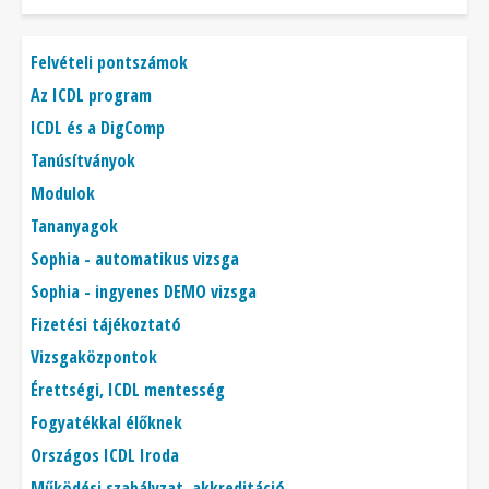
Főmenü
Felvételi pontszámok
Az ICDL program
ICDL és a DigComp
Tanúsítványok
Modulok
Tananyagok
Sophia - automatikus vizsga
Sophia - ingyenes DEMO vizsga
Fizetési tájékoztató
Vizsgaközpontok
Érettségi, ICDL mentesség
Fogyatékkal élőknek
Országos ICDL Iroda
Működési szabályzat, akkreditáció