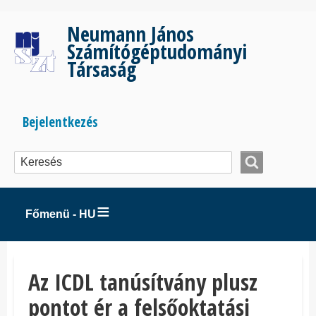
Ugrás
a
Neumann János
tartalomra
Számítógéptudományi
Társaság
Bejelentkezés
Bejelentkezés
menüje
Főmenü - HU
Az ICDL tanúsítvány plusz
pontot ér a felsőoktatási