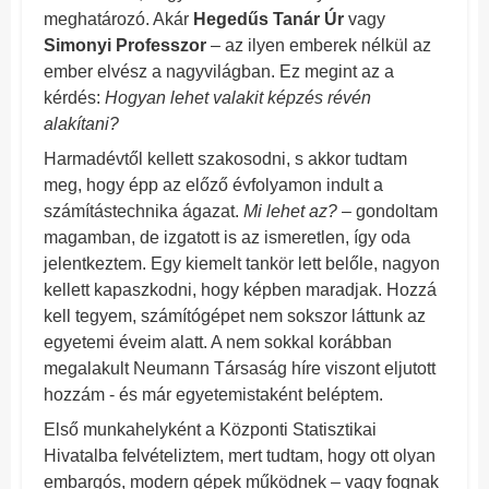
meghatározó. Akár
Hegedűs Tanár Úr
vagy
Simonyi Professzor
– az ilyen emberek nélkül az
ember elvész a nagyvilágban. Ez megint az a
kérdés:
Hogyan lehet valakit képzés révén
alakítani?
Harmadévtől kellett szakosodni, s akkor tudtam
meg, hogy épp az előző évfolyamon indult a
számítástechnika ágazat.
Mi lehet az?
– gondoltam
magamban, de izgatott is az ismeretlen, így oda
jelentkeztem. Egy kiemelt tankör lett belőle, nagyon
kellett kapaszkodni, hogy képben maradjak. Hozzá
kell tegyem, számítógépet nem sokszor láttunk az
egyetemi éveim alatt. A nem sokkal korábban
megalakult Neumann Társaság híre viszont eljutott
hozzám - és már egyetemistaként beléptem.
Első munkahelyként a Központi Statisztikai
Hivatalba felvételiztem, mert tudtam, hogy ott olyan
embargós, modern gépek működnek – vagy fognak