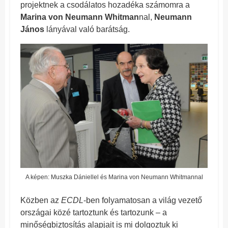
projektnek a csodálatos hozadéka számomra a
Marina von Neumann Whitman
nal,
Neumann
János
lányával való barátság.
A képen: Muszka Dániellel és Marina von Neumann Whitmannal
Közben az
ECDL
-ben folyamatosan a világ vezető
országai közé tartoztunk és tartozunk – a
minőségbiztosítás alapjait is mi dolgoztuk ki