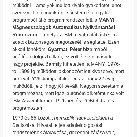
működni – amelyek mellett kiváló gyakorlatot lehet
szerezni. Itteni munkám csúcsterméke egy tíz
programból álló programrendszer lett, a
MANYI
–
Mágnesszalagok Automatikus Nyilvántartási
Rendszere
-, amely az IBM-re való átállást és az
adatok biztonságos megőrzését is segítette. Ezen
akkori főnököm,
Gyarmati Péter
bizalmából
önállóan dolgozhattam, ez volt életem második
nagy projektje. Bármily hihetetlen, a MANYI 1976-
tól 1999-ig működött, akkor azért lett kivezetve, mert
nem volt Y2K-kompatibilis. De az, hogy 22 évig
működött, jelzi, hogy jól bevált. Nagyon szerettem a
programozást, mert igazi autonóm alkotómunka volt,
IBM Assemblerben, PL1-ben és COBOL-ban is
programoztam.
1979 és 85 közötti,
harmadik nagy projektem
a
Statisztikai Hivatal teljes adatfeldolgozási
rendszerének átalakítása, decentralizálása volt,