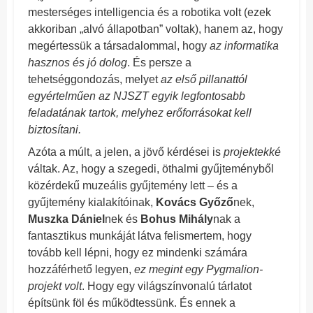
mesterséges intelligencia és a robotika volt (ezek
akkoriban „alvó állapotban” voltak), hanem az, hogy
megértessük a társadalommal, hogy
az informatika
hasznos és jó dolog
. És persze a
tehetséggondozás, melyet
az első pillanattól
egyértelműen az NJSZT egyik legfontosabb
feladatának tartok, melyhez erőforrásokat kell
biztosítani.
Azóta a múlt, a jelen, a jövő kérdései is
projektekké
váltak. Az, hogy a szegedi, öthalmi gyűjteményből
közérdekű muzeális gyűjtemény lett – és a
gyűjtemény kialakítóinak,
Kovács Győző
nek,
Muszka Dániel
nek és
Bohus Mihály
nak a
fantasztikus munkáját látva felismertem, hogy
tovább kell lépni, hogy ez mindenki számára
hozzáférhető legyen,
ez megint egy Pygmalion-
projekt volt
. Hogy egy világszínvonalú tárlatot
építsünk föl és működtessünk. És ennek a