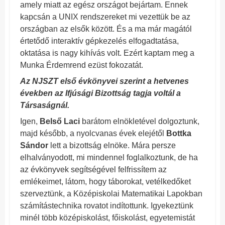
amely miatt az egész országot bejártam. Ennek
kapcsán a UNIX rendszereket mi vezettük be az
országban az elsők között. És a ma már magától
értetődő interaktív gépkezelés elfogadtatása,
oktatása is nagy kihívás volt. Ezért kaptam meg a
Munka Érdemrend ezüst fokozatát.
Az NJSZT első évkönyvei szerint a hetvenes
években az Ifjúsági Bizottság tagja voltál a
Társaságnál.
Igen,
Belső Laci
barátom elnökletével dolgoztunk,
majd később, a nyolcvanas évek elejétől
Bottka
Sándor
lett a bizottság elnöke. Mára persze
elhalványodott, mi mindennel foglalkoztunk, de ha
az évkönyvek segítségével felfrissítem az
emlékeimet, látom, hogy táborokat, vetélkedőket
szerveztünk, a Középiskolai Matematikai Lapokban
számítástechnika rovatot indítottunk. Igyekeztünk
minél több középiskolást, főiskolást, egyetemistát