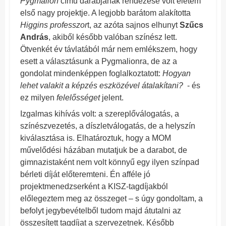
Pygmalion
című darabjának rendezése volt életem
első nagy projektje. A legjobb barátom alakította
Higgins professzor
t, az azóta sajnos elhunyt
Szűcs
András
, akiből később valóban színész lett.
Ötvenkét év távlatából már nem emlékszem, hogy
esett a választásunk a Pygmalionra, de az a
gondolat mindenképpen foglalkoztatott:
Hogyan
lehet valakit a képzés eszközével átalakítani?
- és
ez milyen
felelősséget
jelent.
Izgalmas kihívás volt: a szereplőválogatás, a
színészvezetés, a díszletválogatás, de a helyszín
kiválasztása is. Elhatároztuk, hogy a MOM
művelődési házában mutatjuk be a darabot, de
gimnazistaként nem volt könnyű egy ilyen színpad
bérleti díját előteremteni. Én afféle jó
projektmenedzserként a KISZ-tagdíjakból
előlegeztem meg az összeget – s úgy gondoltam, a
befolyt jegybevételből tudom majd átutalni az
összesített tagdíjat a szervezetnek. Később