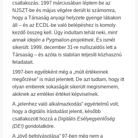
csatlakozás. 1997 márciusában léptem be az
NJSZT-be és május végére derült ki számomra,
hogy a Társaság anyagi helyzete gyenge lábakon
áll – és az ECDL-be való belépéshez is komoly
kezdő összeg kell. Úgy indultam tehát neki,
mint
annak idején a Pygmalion-projektnek
. És ismét
sikerült: 1999. december 31-re nullszaldós lett a
Társaság – és azóta is stabilan teljesíti közhasznú
feladatait.
1997-ben egyébként még a „múlt értékeinek
megőrzése” is mást jelentett. De azt tudtam, hogy itt
olyan emberek sokaságát sikerült megismernem,
akiknek az emlékei értéket képviselnek.
A „jelenhez való alkalmazkodás” egyértelmű volt,
hogy a digitális írástudást jelenti, később
csatlakozott hozzá a
Digitális Esélyegyenlőség
(DE!)
gondolatköre.
A „jövő befolyásolása” 97-ben még nem a