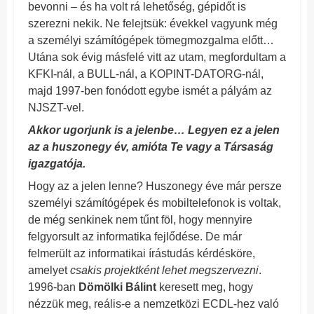
bevonni – és ha volt rá lehetőség, gépidőt is
szerezni nekik. Ne felejtsük: évekkel vagyunk még
a személyi számítógépek tömegmozgalma előtt…
Utána sok évig másfelé vitt az utam, megfordultam a
KFKI-nál, a BULL-nál, a KOPINT-DATORG-nál,
majd 1997-ben fonódott egybe ismét a pályám az
NJSZT-vel.
Akkor ugorjunk is a jelenbe… Legyen ez a jelen
az a huszonegy év, amióta Te vagy a Társaság
igazgatója.
Hogy az a jelen lenne? Huszonegy éve már persze
személyi számítógépek és mobiltelefonok is voltak,
de még senkinek nem tűnt föl, hogy mennyire
felgyorsult az informatika fejlődése. De már
felmerült az informatikai írástudás kérdésköre,
amelyet
csakis projektként lehet megszervezni
.
1996-ban
Dömölki Bálint
keresett meg, hogy
nézzük meg, reális-e a nemzetközi ECDL-hez való