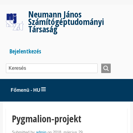
Ugrás
a
Neumann János
tartalomra
Számítógéptudományi
Társaság
Bejelentkezés
Bejelentkezés
menüje
Főmenü - HU
Pygmalion-projekt
Submitted by
admin
on 2018. március 29..