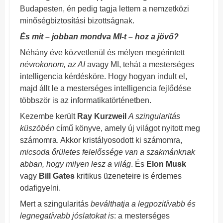
Budapesten, én pedig tagja lettem a nemzetközi
minőségbiztosítási bizottságnak.
És mit – jobban mondva MI-t – hoz a jövő?
Néhány éve közvetlenül és mélyen megérintett
névrokonom, az AI
avagy MI, tehát a mesterséges
intelligencia kérdésköre. Hogy hogyan indult el,
majd állt le a mesterséges intelligencia fejlődése
többször is az informatikatörténetben.
Kezembe került
Ray Kurzweil
A szingularitás
küszöbén
című könyve, amely új világot nyitott meg
számomra. Akkor kristályosodott ki számomra,
micsoda őrületes felelőssége van a szakmánknak
abban, hogy milyen lesz a világ
. És
Elon Musk
vagy
Bill Gates
kritikus üzeneteire is érdemes
odafigyelni.
Mert a szingularitás
beválthatja a legpozitívabb és
legnegatívabb jóslatokat is
: a mesterséges