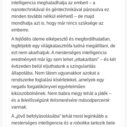
intelligencia meghaladhatja az embert – a
nanotechnikával és géntechnikával párosulva ez
minden további nélkül elérhető – de majd
mondhatja azt is, hogy már nincs szüksége az
emberre.
A fejlődés üteme elképesztő és megfordíthatatlan,
legfeljebb egy világkatasztrófa tudná megállítani, de
ezt nem akarhatjuk. A mesterséges intelligencia
eredményeit már így sem lehet „eltakarítani” – és két
évtizeden belül eljuthatunk a szingularitás
állapotába. Nem látom ugyanakkor azokat a
rendszerbe foglalási kísérleteket, amelyek egy
negatív forgatókönyvet egyértelműen
kiküszöbölnének. Nem babra megy tehát a játék –
és a felelősségünk felismerésére másodperceink
vannak.
A „jövő befolyásolásába” tehát most leginkább a
mesterséges intelligencia és a robotika
tartozik bele