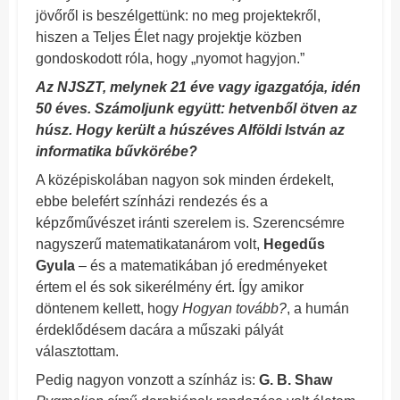
jövőről is beszélgettünk: no meg projektekről,
hiszen a Teljes Élet nagy projektje közben
gondoskodott róla, hogy „nyomot hagyjon.”
Az NJSZT, melynek 21 éve vagy igazgatója, idén
50 éves. Számoljunk együtt: hetvenből ötven az
húsz. Hogy került a húszéves Alföldi István az
informatika bűvkörébe?
A középiskolában nagyon sok minden érdekelt,
ebbe belefért színházi rendezés és a
képzőművészet iránti szerelem is. Szerencsémre
nagyszerű matematikatanárom volt,
Hegedűs
Gyula
– és a matematikában jó eredményeket
értem el és sok sikerélmény ért. Így amikor
döntenem kellett, hogy
Hogyan tovább?
, a humán
érdeklődésem dacára a műszaki pályát
választottam.
Pedig nagyon vonzott a színház is:
G. B. Shaw