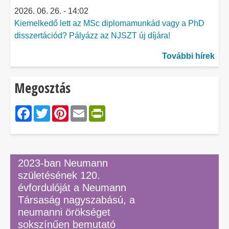
2026. 06. 26. - 14:02
Kiemelkedő lett az MSc diplomamunkád vagy a PhD
disszertációd? Pályázz az NJSZT új díjára!
További hírek
Megosztás
Facebook
Twitter
Pinterest
Email
PrintFriendly
2023-ban Neumann
születésének 120.
évfordulóját a Neumann
Társaság nagyszabású, a
neumanni örökséget
sokszínűen bemutató