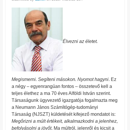
Élvezni az életet.
Megismerni. Segíteni másokon. Nyomot hagyni
. Ez
a négy – egyenrangúan fontos – összetevő kell a
teljes élethez a ma 70 éves Alföldi István szerint.
Társaságunk ügyvezető igazgatója fogalmazta meg
a Neumann János Számítógép-tudományi
Társaság (NJSZT) küldetését kifejező mondatot is:
Megőrizni a múlt értékeit, alkalmazkodni a jelenhez,
befolyásolni a jövőt
. Ma múltról, jelenről és kicsit a