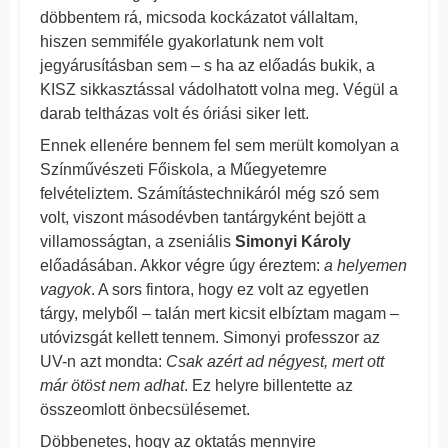
döbbentem rá, micsoda kockázatot vállaltam,
hiszen semmiféle gyakorlatunk nem volt
jegyárusításban sem – s ha az előadás bukik, a
KISZ sikkasztással vádolhatott volna meg. Végül a
darab teltházas volt és óriási siker lett.
Ennek ellenére bennem fel sem merült komolyan a
Színművészeti Főiskola, a Műegyetemre
felvételiztem. Számítástechnikáról még szó sem
volt, viszont másodévben tantárgyként bejött a
villamosságtan, a zseniális
Simonyi Károly
előadásában. Akkor végre úgy éreztem:
a helyemen
vagyok
. A sors fintora, hogy ez volt az egyetlen
tárgy, melyből – talán mert kicsit elbíztam magam –
utóvizsgát kellett tennem. Simonyi professzor az
UV-n azt mondta:
Csak azért ad négyest, mert ott
már ötöst nem adhat
. Ez helyre billentette az
összeomlott önbecsülésemet.
Döbbenetes, hogy az oktatás mennyire