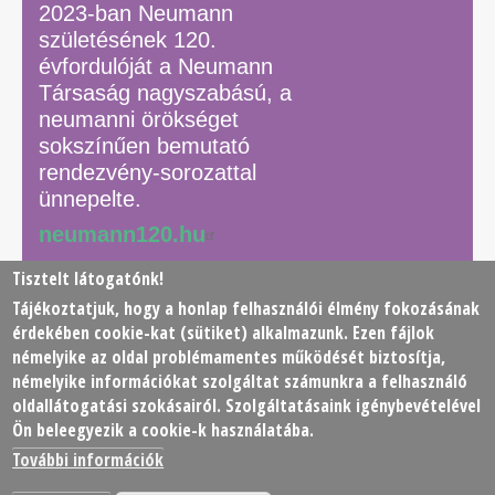
2023-ban Neumann
születésének 120.
évfordulóját a Neumann
Társaság nagyszabású, a
neumanni örökséget
sokszínűen bemutató
rendezvény-sorozattal
ünnepelte.
neumann120.hu
Tisztelt látogatónk!
Tájékoztatjuk, hogy a honlap felhasználói élmény fokozásának
© 2026 Neumann János Számítógéptudományi Társaság
érdekében
cookie
-kat (sütiket) alkalmazunk. Ezen fájlok
(NJSZT)
némelyike az oldal problémamentes működését biztosítja,
némelyike információkat szolgáltat számunkra a felhasználó
Footer
oldallátogatási szokásairól. Szolgáltatásaink igénybevételével
Adatkezelési tájékoztató
Impresszum
Kapcsolat
Ön beleegyezik a cookie-k használatába.
menu
További információk