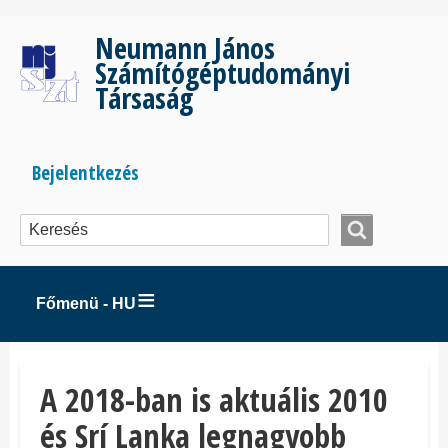
Ugrás
a
Neumann János
tartalomra
Számítógéptudományi
Társaság
Bejelentkezés
Bejelentkezés
menüje
Főmenü - HU
A 2018-ban is aktuális 2010
és Srí Lanka legnagyobb