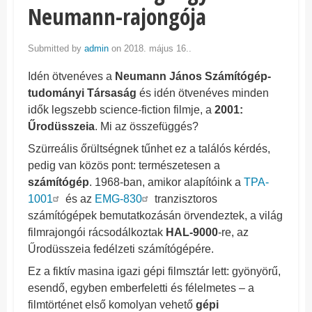
Neumann-rajongója
Submitted by
admin
on 2018. május 16..
Idén ötvenéves a
Neumann János Számítógép-
tudományi Társaság
és idén ötvenéves minden
idők legszebb science-fiction filmje, a
2001:
Űrodüsszeia
. Mi az összefüggés?
Szürreális őrültségnek tűnhet ez a találós kérdés,
pedig van közös pont: természetesen a
számítógép
. 1968-ban, amikor alapítóink a
TPA-
1001
és az
EMG-830
tranzisztoros
számítógépek bemutatkozásán örvendeztek, a világ
filmrajongói rácsodálkoztak
HAL-9000
-re, az
Űrodüsszeia fedélzeti számítógépére.
Ez a fiktív masina igazi gépi filmsztár lett: gyönyörű,
esendő, egyben emberfeletti és félelmetes – a
filmtörténet első komolyan vehető
gépi