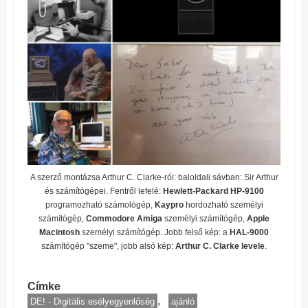
A szerző montázsa Arthur C. Clarke-ról: baloldali sávban: Sir Arthur
és számítógépei. Fentről lefelé:
Hewlett-Packard HP-9100
programozható számológép,
Kaypro
hordozható személyi
számítógép,
Commodore Amiga
személyi számítógép,
Apple
Macintosh
személyi számítógép. Jobb felső kép: a
HAL-9000
számítógép "szeme", jobb alsó kép:
Arthur C. Clarke levele
.
Címke
DE! - Digitális esélyegyenlőség
ajánló