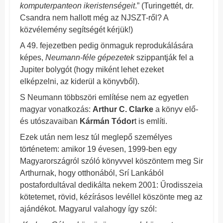
komputerpanteon ikeristenségeit
.” (Turingettét, dr.
Csandra nem hallott még az NJSZT-ről? A
közvélemény segítségét kérjük!)
A 49. fejezetben pedig önmaguk reprodukálására
képes,
Neumann-féle gépezetek
szippantják fel a
Jupiter bolygót (hogy miként lehet ezeket
elképzelni, az kiderül a könyvből).
S Neumann többszöri említése nem az egyetlen
magyar vonatkozás:
Arthur C. Clarke
a könyv elő-
és utószavaiban
Kármán Tódor
t is említi.
Ezek után nem lesz túl meglepő személyes
történetem: amikor 19 évesen, 1999-ben egy
Magyarországról szóló könyvvel köszöntem meg Sir
Arthurnak, hogy otthonából, Srí Lankából
postafordultával dedikálta nekem 2001: Űrodisszeia
kötetemet, rövid, kézírásos levéllel köszönte meg az
ajándékot. Magyarul valahogy így szól: