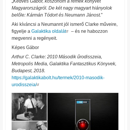
„
Kedves Gábor, köszönöm a remek könyvet
Magyarországról. De két nagy magyart hiányolok
belőle: Kármán Tódort és Neumann Jánost.
”
Aki kíváncsi a Neumannt jól ismerő Clarke műveire,
figyelje a
Galaktika oldalát
– és ne habozzon
megvenni a regényeit.
Képes Gábor
Arthur C. Clarke: 2010 Második űrodisszeia,
Metropolis Media, Galaktika Fantasztikus Könyvek,
Budapest, 2018.
https://galaktikabolt.hu/termek/2010-masodik-
urodisszeia/