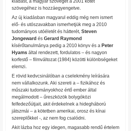
kiadást, a magyar szöveget a 2001 kötet
szövegéhez is hozzáegyengetve.
Az új kiadásban magyarul eddig még nem ismert
elő- és utószavakban ismerhetjük meg a 2010
tudományos utóéletét és hátterét,
Steven
Jongeward
és
Gerard Raymond
kísérőtanulmánya pedig a 2010 könyv és a
Peter
Hyams
által rendezett, fordulatos – és nagyon
korfestő – filmváltozat (1984) közötti különbségeket
elemzi.
E rövid kedvcsinálóban a cselekmény leírására
nem vállalkozunk. Aki szereti a – fizikához és
műszaki tudományokhoz értő ember által
megálmodott – űreszközök bolygóközi
felfedezőútjait, akit érdekelnek a hidegháború
játszmái – a kötetben amerikai, orosz és kínai
szereplőkkel -, az nem fog csalódni.
Akit lázba hoz egy idegen, magasabb rendű értelem