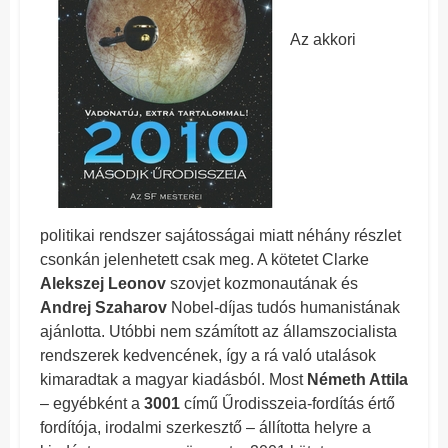
Az akkori
politikai rendszer sajátosságai miatt néhány részlet
csonkán jelenhetett csak meg. A kötetet Clarke
Alekszej Leonov
szovjet kozmonautának és
Andrej Szaharov
Nobel-díjas tudós humanistának
ajánlotta. Utóbbi nem számított az államszocialista
rendszerek kedvencének, így a rá való utalások
kimaradtak a magyar kiadásból. Most
Németh Attila
– egyébként a
3001
című Űrodisszeia-fordítás értő
fordítója, irodalmi szerkesztő – állította helyre a