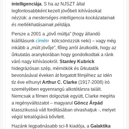
intelligenciája
. S ha az NJSZT által
legfontosabbként kezelt jövőbeli kihívásokat
nézzük:
a mesterséges intelligencia kockázatainak
és mellékhatásainak példája.
Persze a 2001 a „jövő múltja” (hogy állandó
kiállításunk
címét
kölcsönözzük neki) – vagy még
inkább a „múlt jövője”, főleg arról árulkodik, hogy az
űrkutatás aranykorában hogy gondolkodtak a ránk
váró nagy kihívásokról.
Stanley Kubrick
hidegrázósan szép, mérnökök és űrkutatók
bevonásával éveken át forgatott filmjéhez az idén
tíz éve elhunyt
Arthur C. Clarke
(1917-2008) író
személyében egyenrangú alkotótársra talált.
Nemcsak a filmen dolgoztak együtt, Clarke megírta
a regényváltozatot – magyarul
Göncz Árpád
klasszikussá vált fordításában olvashatjuk -, melyet
végül tetralógiává bővített.
Hazánk legpatinásabb sci-fi kiadója, a
Galaktika