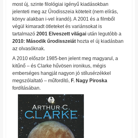
most új, szinte filológiai igényű kiadásokban
jelenteti meg az Űrodisszeia köteteit (nem elírás,
könyv alakban i-vel írandó). A 2001 és a filmből
végül kimaradt ötleteket és variánsokat is
tartalmazó
2001 Elveszett világai
után legutóbb a
2010: Második űrodisszeiát
hozta el új kiadásban
az olvasóknak.
A 2010 először 1985-ben jelent meg magyarul, a
kitűnő – és Clarke hűvösen ironikus, mégis
emberséges hangját nagyon jó stílusérzékkel
megszólaltató – műfordító,
F. Nagy Piroska
fordításában.