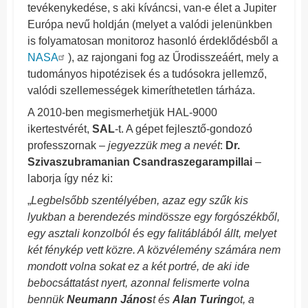
tevékenykedése, s aki kíváncsi, van-e élet a Jupiter
Európa nevű holdján (melyet a valódi jelenünkben
is folyamatosan monitoroz hasonló érdeklődésből a
NASA
), az rajongani fog az Űrodisszeáért, mely a
tudományos hipotézisek és a tudósokra jellemző,
valódi szellemességek kimeríthetetlen tárháza.
A 2010-ben megismerhetjük HAL-9000
ikertestvérét,
SAL
-t. A gépet fejlesztő-gondozó
professzornak –
jegyezzük meg a nevét
:
Dr.
Szivaszubramanian Csandraszegarampillai
–
laborja így néz ki:
„
Legbelsőbb szentélyében, azaz egy szűk kis
lyukban a berendezés mindössze egy forgószékből,
egy asztali konzolból és egy falitáblából állt, melyet
két fénykép vett közre. A közvélemény számára nem
mondott volna sokat ez a két portré, de aki ide
bebocsáttatást nyert, azonnal felismerte volna
bennük
Neumann János
t és
Alan Turing
ot, a