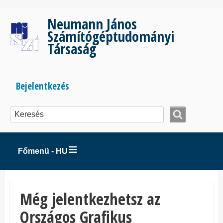
Ugrás
a
Neumann János
tartalomra
Számítógéptudományi
Társaság
Bejelentkezés
Bejelentkezés
menüje
Főmenü - HU
Még jelentkezhetsz az
Országos Grafikus