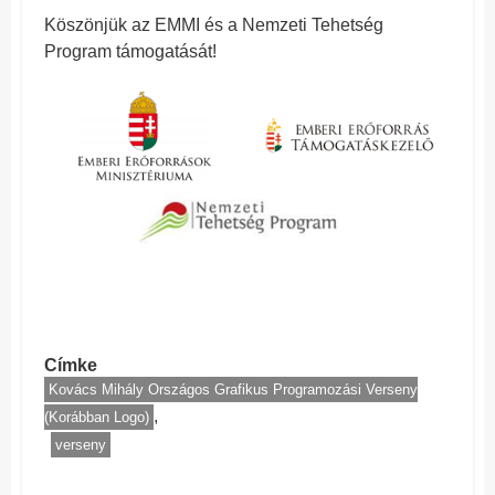
Köszönjük az EMMI és a Nemzeti Tehetség
Program támogatását!
Címke
Kovács Mihály Országos Grafikus Programozási Verseny
(Korábban Logo)
verseny