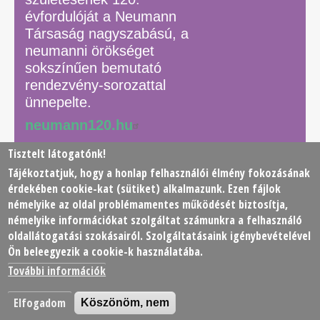
évfordulóját a Neumann
Társaság nagyszabású, a
neumanni örökséget
sokszínűen bemutató
rendezvény-sorozattal
ünnepelte.
neumann120.hu
Tisztelt látogatónk!
Tájékoztatjuk, hogy a honlap felhasználói élmény fokozásának
© 2026 Neumann János Számítógéptudományi Társaság
érdekében
cookie
-kat (sütiket) alkalmazunk. Ezen fájlok
(NJSZT)
némelyike az oldal problémamentes működését biztosítja,
némelyike információkat szolgáltat számunkra a felhasználó
Footer
oldallátogatási szokásairól. Szolgáltatásaink igénybevételével
Adatkezelési tájékoztató
Impresszum
Kapcsolat
Ön beleegyezik a cookie-k használatába.
menu
További információk
Elfogadom
Köszönöm, nem