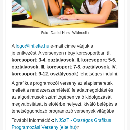
Fotó: Daniel Hurst, Wikimedia
A
logo@inf.elte.hu
e-mail címre várjuk a
jelentkezést. A versenyen négy korcsoportban (
I.
korcsoport: 3-4. osztályosok, II. korcsoport: 5-6.
osztályosok, III. korcsoport: 7-8. osztályosok, IV.
korcsoport: 9-12. osztályosok
) lehetséges indulni.
A grafikus programozói verseny az alapismeretek
mellett a rendszerszemléletű feladatmegoldást és
az algoritmusok számítógépen való kidolgozását,
megvalósítását is előtérbe helyezi, kiváló belépés a
tehetséggondozó programozó versenyek világába.
További információk:
NJSzT - Országos Grafikus
Programozási Verseny (elte.hu)