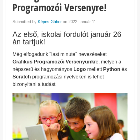
Programozói Versenyre!
Submitted by
Képes Gábor
on 2022. január 11..
Az első, iskolai fordulót január 26-
án tartjuk!
Még elfogadunk "last minute" nevezéseket
Grafikus Programozói Versenyünk
re, melyen a
népszerű és hagyományos
Logo
mellett
Python
és
Scratch
programozási nyelveken is lehet
bizonyítani a tudást.