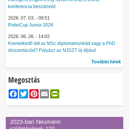
konferencia beszámoló
2026. 07. 03. - 09:51
RoboCup Junior 2026
2026. 06. 26. - 14:02
Kiemelkedő lett az MSc diplomamunkád vagy a PhD
disszertációd? Pályázz az NJSZT új díjára!
További hírek
Megosztás
Facebook
Twitter
Pinterest
Email
PrintFriendly
2023-ban Neumann
születésének 120.