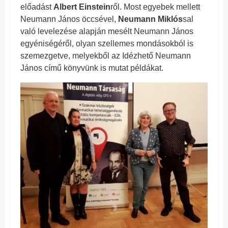
előadást
Albert Einstein
ről. Most egyebek mellett
Neumann János öccsével,
Neumann Miklós
sal
való levelezése alapján mesélt Neumann János
egyéniségéről, olyan szellemes mondásokból is
szemezgetve, melyekből az Idézhető Neumann
János című könyvünk is mutat példákat.