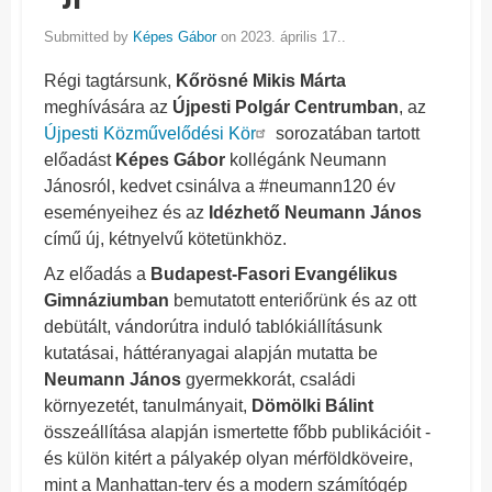
Submitted by
Képes Gábor
on 2023. április 17..
Régi tagtársunk,
Kőrösné Mikis Márta
meghívására az
Újpesti Polgár Centrumban
, az
Újpesti Közművelődési Kör
sorozatában tartott
előadást
Képes Gábor
kollégánk Neumann
Jánosról, kedvet csinálva a #neumann120 év
eseményeihez és az
Idézhető Neumann János
című új, kétnyelvű kötetünkhöz.
Az előadás a
Budapest-Fasori Evangélikus
Gimnáziumban
bemutatott enteriőrünk és az ott
debütált, vándorútra induló tablókiállításunk
kutatásai, háttéranyagai alapján mutatta be
Neumann János
gyermekkorát, családi
környezetét, tanulmányait,
Dömölki Bálint
összeállítása alapján ismertette főbb publikációit -
és külön kitért a pályakép olyan mérföldköveire,
mint a Manhattan-terv és a modern számítógép