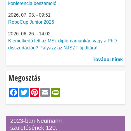
konferencia beszámoló
2026. 07. 03. - 09:51
RoboCup Junior 2026
2026. 06. 26. - 14:02
Kiemelkedő lett az MSc diplomamunkád vagy a PhD
disszertációd? Pályázz az NJSZT új díjára!
További hírek
Megosztás
Facebook
Twitter
Pinterest
Email
PrintFriendly
2023-ban Neumann
születésének 120.