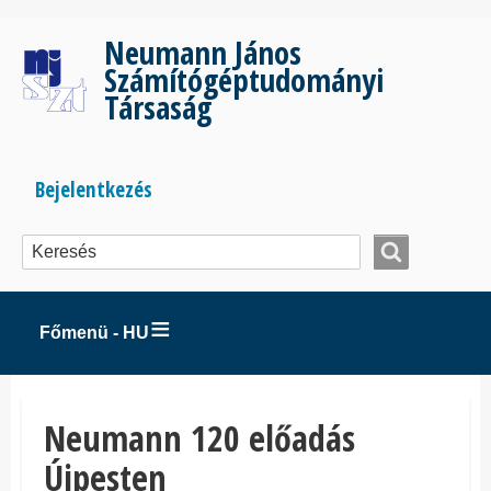
Ugrás
a
Neumann János
tartalomra
Számítógéptudományi
Társaság
Bejelentkezés
Bejelentkezés
menüje
Főmenü - HU
Neumann 120 előadás
Újpesten