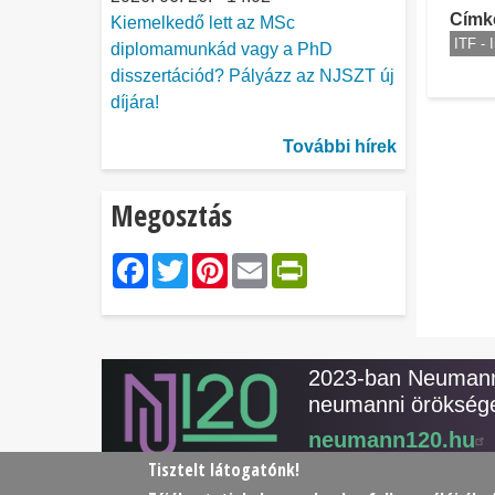
Címk
Kiemelkedő lett az MSc
ITF - 
diplomamunkád vagy a PhD
disszertációd? Pályázz az NJSZT új
díjára!
További hírek
Megosztás
Facebook
Twitter
Pinterest
Email
PrintFriendl
2023-ban Neumann 
neumanni öröksége
neumann120.hu
Tisztelt látogatónk!