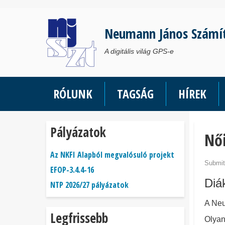
Ugrás
a
Neumann János Számí
tartalomra
A digitális világ GPS-e
RÓLUNK
TAGSÁG
HÍREK
Pályázatok
Női
Az NKFI Alapból megvalósuló projekt
Submit
EFOP-3.4.4-16
Diá
NTP 2026/27 pályázatok
A Neu
Legfrissebb
Olyan