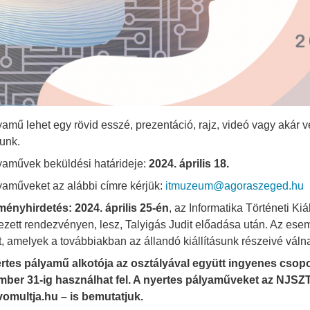
yamű lehet egy rövid esszé, prezentáció, rajz, videó vagy akár ve
unk.
yaművek beküldési határideje:
2024. április 18.
yaműveket az alábbi címre kérjük:
itmuzeum@agoraszeged.hu
ényhirdetés: 2024. április 25-én
, az Informatika Történeti Kiá
ezett rendezvényen, lesz, Talyigás Judit előadása után. Az ese
it, amelyek a továbbiakban az állandó kiállításunk részeivé váln
rtes pályamű alkotója az osztályával együtt ingyenes csoport
ber 31-ig használhat fel. A nyertes pályaműveket az NJSZT 
vomultja.hu – is bemutatjuk.