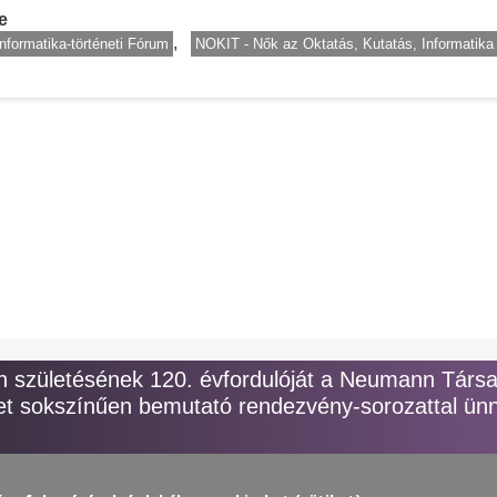
e
Informatika-történeti Fórum
NOKIT - Nők az Oktatás, Kutatás, Informatika 
y
születésének 120. évfordulóját a Neumann Társ
t sokszínűen bemutató rendezvény-sorozattal ünn