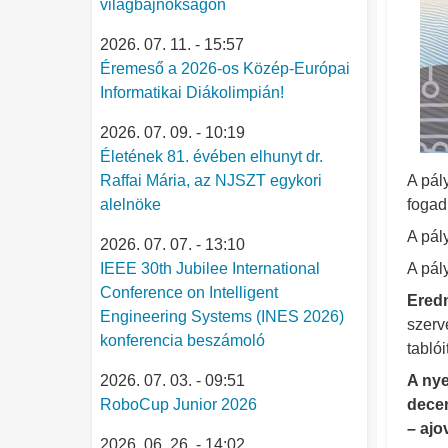
világbajnokságon
2026. 07. 11. - 15:57
Éremeső a 2026-os Közép-Európai
Informatikai Diákolimpián!
2026. 07. 09. - 10:19
Életének 81. évében elhunyt dr.
Raffai Mária, az NJSZT egykori
A pál
alelnöke
fogad
A pál
2026. 07. 07. - 13:10
IEEE 30th Jubilee International
A pál
Conference on Intelligent
Eredm
Engineering Systems (INES 2026)
szerv
konferencia beszámoló
tabló
2026. 07. 03. - 09:51
A nye
RoboCup Junior 2026
decem
– ajo
2026. 06. 26. - 14:02