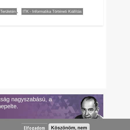
Területén
ITK - Informatika Történeti Kiállítás
aság nagyszabású, a
epelte.
Elfogadom
Köszönöm, nem