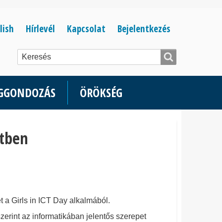
Bejelentkezés
lish
Hírlevél
Kapcsolat
Bejelentkezés
menüje
ÉGGONDOZÁS
ÖRÖKSÉG
etben
t a Girls in ICT Day alkalmából.
rint az informatikában jelentős szerepet