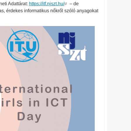
neti Adattárat:
https://itf.njszt.hu/
– de
as, érdekes informatikus nőkről szóló anyagokat