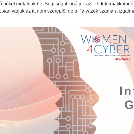
tő nőket mutatnak be. Segítségül kínáljuk az iTF Informatikatörté
csian várjuk az itt nem szereplő, de a Pályázók számára izgalm