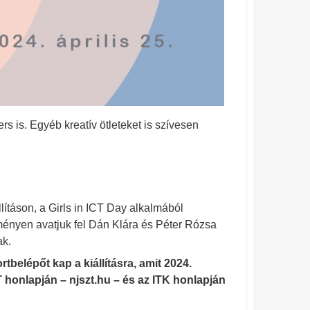
rs is. Egyéb kreatív ötleteket is szívesen
llításon, a
Girls in ICT Day
alkalmából
ményen avatjuk fel Dán Klára és Péter Rózsa
ak.
belépőt kap a kiállításra, amit 2024.
honlapján – njszt.hu – és az ITK honlapján