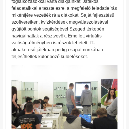
foglalkozásokkal várta diákjainkat. Játékos
feladataikkal a tesztelésre, a megfelelő feladatleírás
mikéntjére vezették rá a diákokat. Saját fejlesztésű
szoftvereiken, kvízkérdések megválaszolásával
gyűjtött pontok segítségével Szeged térképén
navigálhattak a résztvevők. Emellett virtuális
valóság-élményben is részük lehetett. IT-
aknakereső játékban pedig csapatmunkában
teljesíthettek különböző küldetéseket.