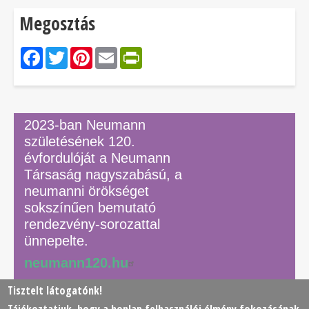
Megosztás
Facebook
Twitter
Pinterest
Email
PrintFriendly
2023-ban Neumann
születésének 120.
évfordulóját a Neumann
Társaság nagyszabású, a
neumanni örökséget
sokszínűen bemutató
rendezvény-sorozattal
ünnepelte.
neumann120.hu
Tisztelt látogatónk!