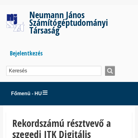
Ugrás
a
Neumann János
tartalomra
Számítógéptudományi
Társaság
Bejelentkezés
Bejelentkezés
menüje
Főmenü - HU
Rekordszámú résztvevő a
szegedi ITK Digitális