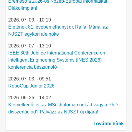
Éremeső a 2026-os Közép-Európai Informatikai
Diákolimpián!
2026. 07. 09. - 10:19
Életének 81. évében elhunyt dr. Raffai Mária, az
NJSZT egykori alelnöke
2026. 07. 07. - 13:10
IEEE 30th Jubilee International Conference on
Intelligent Engineering Systems (INES 2026)
konferencia beszámoló
2026. 07. 03. - 09:51
RoboCup Junior 2026
2026. 06. 26. - 14:02
Kiemelkedő lett az MSc diplomamunkád vagy a PhD
disszertációd? Pályázz az NJSZT új díjára!
További hírek