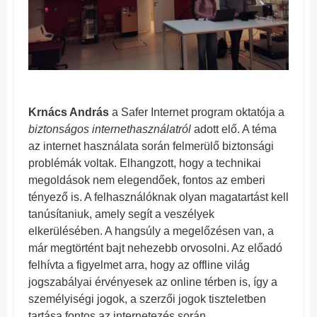
Krnács András
a Safer Internet program oktatója a
biztonságos internethasználatról
adott elő. A téma
az internet használata során felmerülő biztonsági
problémák voltak. Elhangzott, hogy a technikai
megoldások nem elegendőek, fontos az emberi
tényező is. A felhasználóknak olyan magatartást kell
tanúsítaniuk, amely segít a veszélyek
elkerülésében. A hangsúly a megelőzésen van, a
már megtörtént bajt nehezebb orvosolni. Az előadó
felhívta a figyelmet arra, hogy az offline világ
jogszabályai érvényesek az online térben is, így a
személyiségi jogok, a szerzői jogok tiszteletben
tartása fontos az internetezés során.