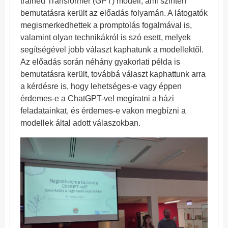
trained Transformer (GPT) modell, ami szintén
bemutatásra került az előadás folyamán. A látogatók
megismerkedhettek a promptolás fogalmával is,
valamint olyan technikákról is szó esett, melyek
segítségével jobb választ kaphatunk a modellektől.
Az előadás során néhány gyakorlati példa is
bemutatásra került, továbbá választ kaphattunk arra
a kérdésre is, hogy lehetséges-e vagy éppen
érdemes-e a ChatGPT-vel megíratni a házi
feladatainkat, és érdemes-e vakon megbízni a
modellek által adott válaszokban.