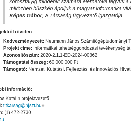
korosztályig mindenki számára elérhetővé tegyük a 
miközben büszkén ápoljuk a magyar informatika világ
Képes Gábor
, a Társaság ügyvezető igazgatója.
jektről röviden:
Kedvezményezett:
Neumann János Számítógéptudományi T
Projekt címe:
Informatikai tehetséggondozási tevékenység t
Azonosítószám:
2020-2.1.1-ED-2024-00362
Támogatási összeg:
60.000.000 Ft
y
Támogató:
Nemzeti Kutatási, Fejlesztési és Innovációs Hiva
bi információ:
s Katalin projektvezető
l:
titkarsag@njszt.hu
on: (1) 472-2730
.hu