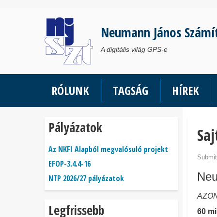
Ugrás
a
Neumann János Számí
tartalomra
A digitális világ GPS-e
RÓLUNK
TAGSÁG
HÍREK
Pályázatok
Sa
Az NKFI Alapból megvalósuló projekt
Submit
EFOP-3.4.4-16
Neu
NTP 2026/27 pályázatok
AZON
Legfrissebb
60 mi