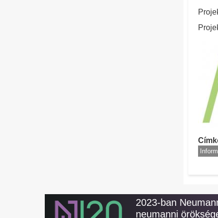
Proje
Proje
Címk
Inform
2023-ban Neumann 
neumanni öröksége