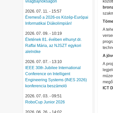
világbajnokságon
közöt
bron
2026. 07. 11. - 15:57
szakm
Éremeső a 2026-os Közép-Európai
Tömeg
Informatikai Diákolimpián!
A teh
2026. 07. 09. - 10:19
verse
Életének 81. évében elhunyt dr.
progr
Raffai Mária, az NJSZT egykori
techn
alelnöke
A jöv
2026. 07. 07. - 13:10
A proj
IEEE 30th Jubilee International
legje
Conference on Intelligent
múzeu
Engineering Systems (INES 2026)
megőr
konferencia beszámoló
ICT 
2026. 07. 03. - 09:51
RoboCup Junior 2026
2026. 06. 26. - 14:02