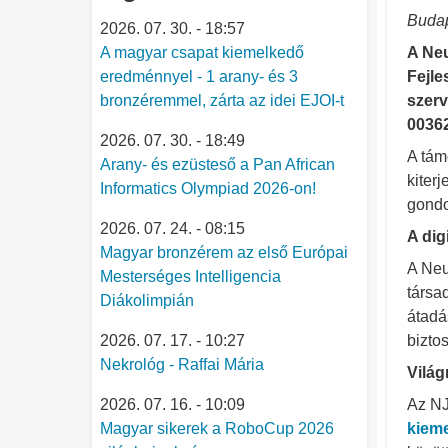
Budap
2026. 07. 30. - 18:57
A magyar csapat kiemelkedő
A Neu
eredménnyel - 1 arany- és 3
Fejle
bronzéremmel, zárta az idei EJOI-t
szerv
00362
2026. 07. 30. - 18:49
A tám
Arany- és ezüsteső a Pan African
kiterj
Informatics Olympiad 2026-on!
gondo
2026. 07. 24. - 08:15
A dig
Magyar bronzérem az első Európai
A Neu
Mesterséges Intelligencia
társa
Diákolimpián
átadá
2026. 07. 17. - 10:27
bizto
Nekrológ - Raffai Mária
Világ
2026. 07. 16. - 10:09
Az NJ
Magyar sikerek a RoboCup 2026
kieme