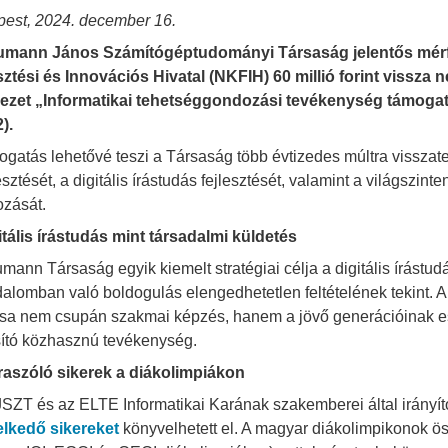
est, 2024. december 16.
mann János Számítógéptudományi Társaság jelentős mérföl
sztési és Innovációs Hivatal (NKFIH) 60 millió forint vissza
ezet „Informatikai tehetséggondozási tevékenység támogatá
).
ogatás lehetővé teszi a Társaság több évtizedes múltra vissza
esztését, a digitális írástudás fejlesztését, valamint a világszint
zását.
itális írástudás mint társadalmi küldetés
mann Társaság egyik kiemelt stratégiai célja a digitális írástu
dalomban való boldogulás elengedhetetlen feltételének tekint. A 
sa nem csupán szakmai képzés, hanem a jövő generációinak e
sító közhasznú tevékenység.
raszóló sikerek a diákolimpiákon
SZT és az ELTE Informatikai Karának szakemberei által irányí
lkedő sikereket
könyvelhetett el. A magyar diákolimpikonok 