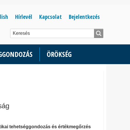
Bejelentkezés
lish
Hírlevél
Kapcsolat
Bejelentkezés
menüje
ÉGGONDOZÁS
ÖRÖKSÉG
ság
matikai tehetséggondozás és értékmegőrzés