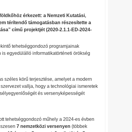
dkőhöz érkezett: a Nemzeti Kutatási,
 nem térítendő támogatásban részesítette a
sa” című projektjét (2020-2.1.1-ED-2024-
tekintő tehetséggondozó programjainak
en is egyedülálló informatikatörténeti örökség
dás széles körű terjesztése, amelyet a modern
szervezet vallja, hogy a technológiai ismeretek
sélyegyenlőségét és versenyképességét
tott tehetséggondozó műhely a 2024-es évben
összesen
7 nemzetközi versenyen
(többek