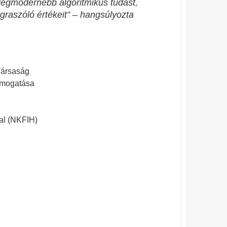
legmodernebb algoritmikus tudást,
raszóló értékeit”
– hangsúlyozta
ársaság
ámogatása
tal (NKFIH)