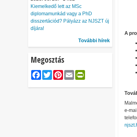
Kiemelkedő lett az MSc
diplomamunkád vagy a PhD
disszertációd? Pályázz az NJSZT új
díjára!
A pro
További hírek
Megosztás
Facebook
Twitter
Pinterest
Email
PrintFriendl
Továb
Malmo
e-mai
telef
njszt