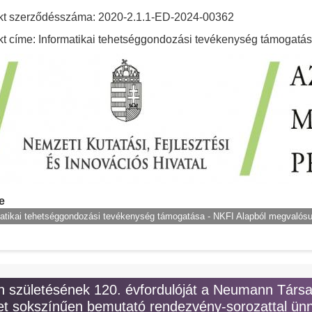
kt szerződésszáma: 2020-2.1.1-ED-2024-00362
kt címe: Informatikai tehetséggondozási tevékenység támogatá
e
atikai tehetséggondozási tevékenység támogatása - NKFI Alapból megvalósul
születésének 120. évfordulóját a Neumann Társ
t sokszínűen bemutató rendezvény-sorozattal ünn