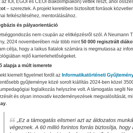
t az IOI, EGOI és CEOI diákolimpiákon) vettek részt, ahol össz
zot
– szereztek. A projekt keretében biztosított források közvet
ai felkészítéséhez, mentorálásához.
bázis és pályaorientáció
etséggondozás nem csupán az elitképzésről szól. A Neumann Tá
ny, 2024 novemberében már több mint
50 000 regisztrált diáko
am célja, hogy a laikus fiatalok számára is megmutassa az inf
ológiában rejlő karrierlehetőségeket.
ő alapja a múlt ismerete
ekt kiemelt figyelmet fordít az
Informatikatörténeti Gyűjtemén
lentősebb gyűjteménye közé sorolt kiállítás 2024-ben közel 3500 
mpedagógiai foglalkozás helyszíne volt. A támogatás segíti 
zését és olyan innovatív kezdeményezések megvalósítását, mint
Day
.
„Ez a támogatás elismeri azt az áldozatos munká
végeznek. A 60 millió forintos forrás biztosítja, hog