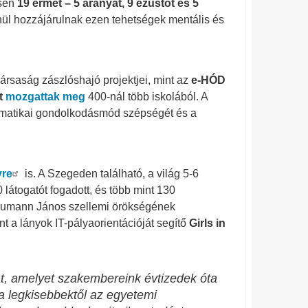
esen
19 érmet – 5 aranyat, 9 ezüstöt és 5
lenül hozzájárulnak ezen tehetségek mentális és
rsaság zászlóshajó projektjei, mint az
e-HÓD
t
mozgattak meg
400-nál több iskolából. A
ormatikai gondolkodásmód szépségét és a
yre
is. A Szegeden található, a világ 5-6
látogatót fogadott, és több mint 130
Neumann János szellemi örökségének
 a lányok IT-pályaorientációját segítő
Girls in
t, amelyet szakembereink évtizedek óta
y a legkisebbektől az egyetemi