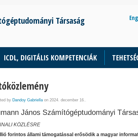
Eng
tógéptudományi Társaság
ICDL, DIGITÁLIS KOMPETENCIÁK
TEHETS
jtóközlemény
ted by
Dandoy Gabriella
on 2024. december 16..
mann János Számítógéptudományi Társa
NALI KÖZLÉSRE
llió forintos állami támogatással erősödik a magyar infor