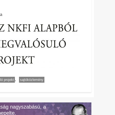
sa
ó projekt
sajtóközlemény
aság nagyszabású, a
epelte.