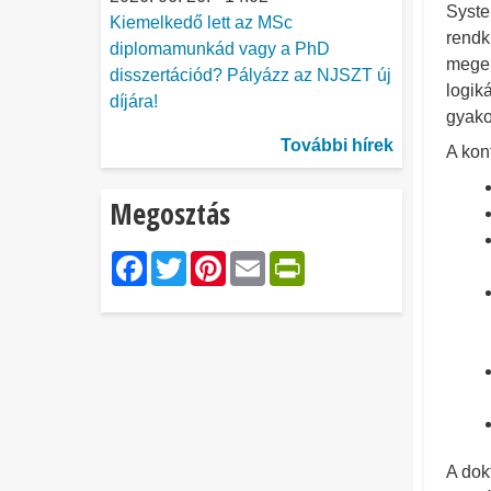
Syste
Kiemelkedő lett az MSc
rendk
diplomamunkád vagy a PhD
meger
disszertációd? Pályázz az NJSZT új
logiká
díjára!
gyakor
További hírek
A kon
Megosztás
Facebook
Twitter
Pinterest
Email
PrintFriendl
A dok