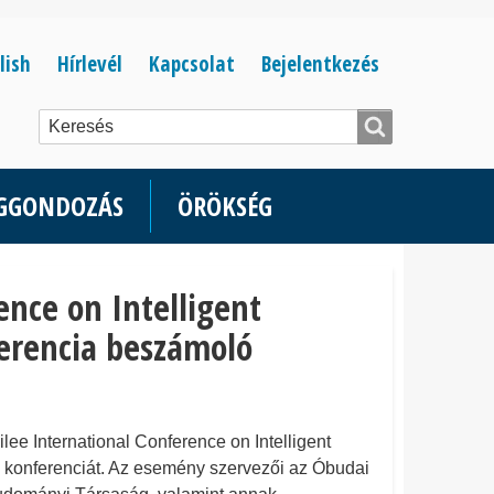
Bejelentkezés
lish
Hírlevél
Kapcsolat
Bejelentkezés
menüje
ÉGGONDOZÁS
ÖRÖKSÉG
ence on Intelligent
erencia beszámoló
ee International Conference on Intelligent
konferenciát. Az esemény szervezői az Óbudai