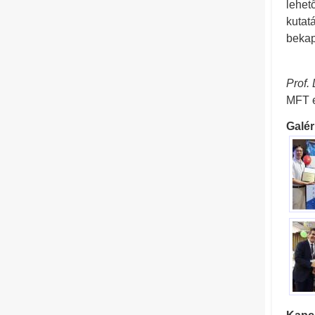
lehet
kutat
bekap
Prof.
MFT 
Galér