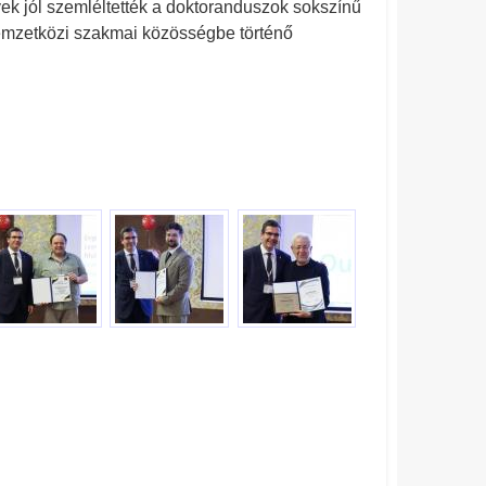
ek jól szemléltették a doktoranduszok sokszínű
nemzetközi szakmai közösségbe történő