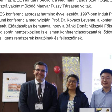
em, az IEEE Hungary Section, a Neumann János Számítógéptu
sztályaként működő Magyar Fuzzy Társaság voltak.
ES konferenciasorozat harminc évvel ezelőtt, 1997-ben indult 
eumi konferencia megnyitóján Prof. Dr. Kovács Levente, a konfer
netét. Előadásában bemutatta, hogy a Bánki Donát Műszaki Fői
ed során nemzetközileg is elismert konferenciasorozattá fejlődöt
telligens rendszerek kutatóinak és fejlesztőinek.