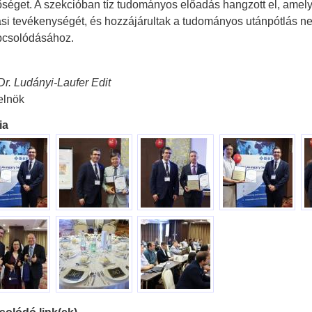
őséget. A szekcióban tíz tudományos előadás hangzott el, amely
ási tevékenységét, és hozzájárultak a tudományos utánpótlás 
csolódásához.
 Dr. Ludányi-Laufer Edit
elnök
ia