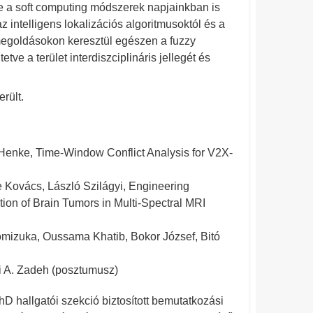
 a soft computing módszerek napjainkban is
z intelligens lokalizációs algoritmusoktól és a
megoldásokon keresztül egészen a fuzzy
etve a terület interdiszciplináris jellegét és
rült.
-Henke, Time-Window Conflict Analysis for V2X-
 Kovács, László Szilágyi, Engineering
on of Brain Tumors in Multi-Spectral MRI
mizuka, Oussama Khatib, Bokor József, Bitó
i A. Zadeh (posztumusz)
hD hallgatói szekció biztosított bemutatkozási