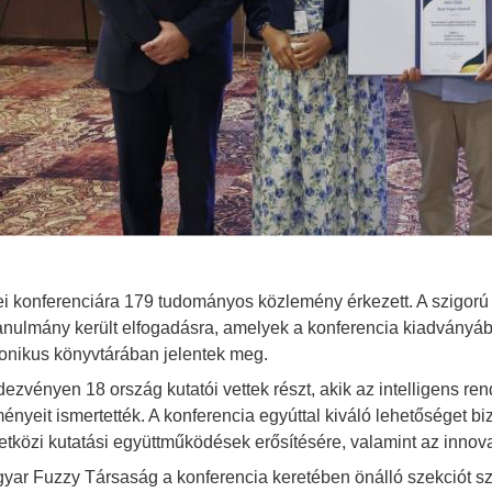
ei konferenciára 179 tudományos közlemény érkezett. A szigorú
anulmány került elfogadásra, amelyek a konferencia kiadványába
ronikus könyvtárában jelentek meg.
dezvényen 18 ország kutatói vettek részt, akik az intelligens r
ényeit ismertették. A konferencia egyúttal kiváló lehetőséget biz
tközi kutatási együttműködések erősítésére, valamint az innovat
yar Fuzzy Társaság a konferencia keretében önálló szekciót sze