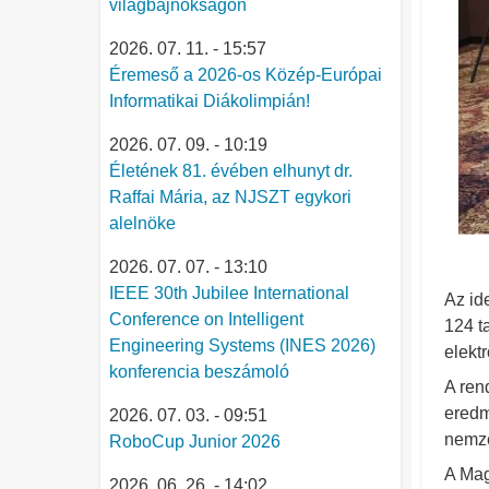
világbajnokságon
2026. 07. 11. - 15:57
Éremeső a 2026-os Közép-Európai
Informatikai Diákolimpián!
2026. 07. 09. - 10:19
Életének 81. évében elhunyt dr.
Raffai Mária, az NJSZT egykori
alelnöke
2026. 07. 07. - 13:10
IEEE 30th Jubilee International
Az id
Conference on Intelligent
124 t
Engineering Systems (INES 2026)
elekt
konferencia beszámoló
A ren
eredm
2026. 07. 03. - 09:51
nemze
RoboCup Junior 2026
A Mag
2026. 06. 26. - 14:02