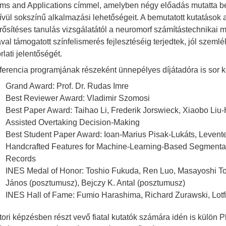
ms and Applications címmel, amelyben négy előadás mutatta be
ívül sokszínű alkalmazási lehetőségeit. A bemutatott kutatások a
ősítéses tanulás vizsgálatától a neuromorf számítástechnikai 
val támogatott színfelismerés fejlesztéséig terjedtek, jól szemlélt
lati jelentőségét.
ferencia programjának részeként ünnepélyes díjátadóra is sor ke
Grand Award: Prof. Dr. Rudas Imre
Best Reviewer Award: Vladimir Szomosi
Best Paper Award: Taihao Li, Frederik Jorswieck, Xiaobo Liu
y
Assisted Overtaking Decision-Making
Best Student Paper Award: Ioan-Marius Pisak-Lukáts, Levente
Handcrafted Features for Machine-Learning-Based Segmentati
Records
INES Medal of Honor: Toshio Fukuda, Ren Luo, Masayoshi To
János (posztumusz), Bejczy K. Antal (posztumusz)
INES Hall of Fame: Fumio Harashima, Richard Zurawski, Lotf
tori képzésben részt vevő fiatal kutatók számára idén is külön P