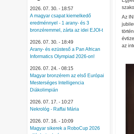
Egyet
szako
2026. 07. 30. - 18:57
A magyar csapat kiemelkedő
Az IN
eredménnyel - 1 arany- és 3
jubil
bronzéremmel, zárta az idei EJOI-t
törté
évtiz
2026. 07. 30. - 18:49
az in
Arany- és ezüsteső a Pan African
Informatics Olympiad 2026-on!
2026. 07. 24. - 08:15
Magyar bronzérem az első Európai
Mesterséges Intelligencia
Diákolimpián
2026. 07. 17. - 10:27
Nekrológ - Raffai Mária
2026. 07. 16. - 10:09
Magyar sikerek a RoboCup 2026