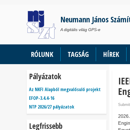
Ugrás
a
Neumann János Számí
tartalomra
A digitális világ GPS-e
RÓLUNK
TAGSÁG
HÍREK
Pályázatok
IEE
Eng
Az NKFI Alapból megvalósuló projekt
EFOP-3.4.4-16
Submit
NTP 2026/27 pályázatok
2026.
Legfrissebb
Engin