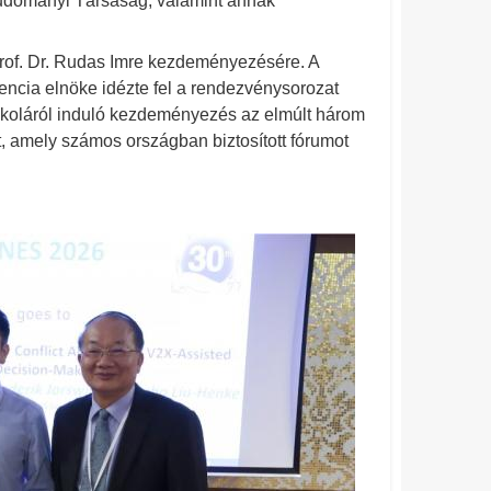
dományi Társaság, valamint annak
Prof. Dr. Rudas Imre kezdeményezésére. A
encia elnöke idézte fel a rendezvénysorozat
skoláról induló kezdeményezés az elmúlt három
t, amely számos országban biztosított fórumot