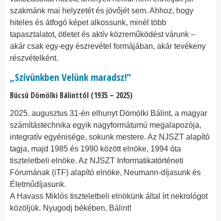
szakmánk mai helyzetét és jövőjét sem. Ahhoz, hogy
hiteles és átfogó képet alkossunk, minél több
tapasztalatot, ötletet és aktív közreműködést várunk –
akár csak egy-egy észrevétel formájában, akár tevékeny
részvételként.
„Szívünkben Velünk maradsz!”
Búcsú Dömölki Bálinttól (1935 – 2025)
2025. augusztus 31-én elhunyt Dömölki Bálint, a magyar
számítástechnika egyik nagyformátumú megalapozója,
integratív egyénisége, sokunk mestere. Az NJSZT alapító
tagja, majd 1985 és 1990 között elnöke, 1994 óta
tiszteletbeli elnöke. Az NJSZT Informatikatörténeti
Fórumának (iTF) alapító elnöke, Neumann-díjasunk és
Életműdíjasunk.
A Havass Miklós tiszteletbeli elnökünk által írt nekrológot
közöljük. Nyugodj békében, Bálint!