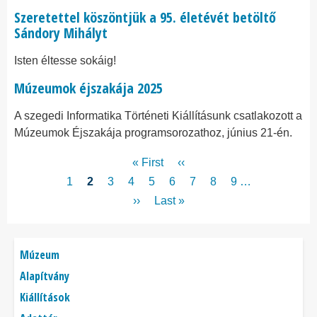
Szeretettel köszöntjük a 95. életévét betöltő
Sándory Mihályt
Isten éltesse sokáig!
Múzeumok éjszakája 2025
A szegedi Informatika Történeti Kiállításunk csatlakozott a
Múzeumok Éjszakája programsorozathoz, június 21-én.
Oldalszámozás
Első
« First
Előző
‹‹
oldal
oldal
Page
1
Jelenlegi
2
Page
3
Page
4
Page
5
Page
6
Page
7
Page
8
Page
9
…
oldal
Következő
››
Utolsó
Last »
oldal
oldal
Főmenü
Múzeum
Alapítvány
Kiállítások