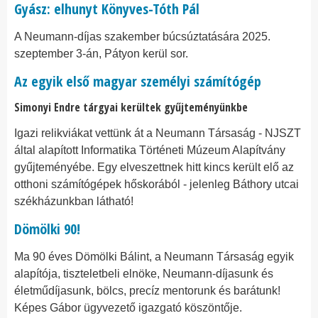
Gyász: elhunyt Könyves-Tóth Pál
A Neumann-díjas szakember búcsúztatására 2025.
szeptember 3-án, Pátyon kerül sor.
Az egyik első magyar személyi számítógép
Simonyi Endre tárgyai kerültek gyűjteményünkbe
Igazi relikviákat vettünk át a Neumann Társaság - NJSZT
által alapított Informatika Történeti Múzeum Alapítvány
gyűjteményébe. Egy elveszettnek hitt kincs került elő az
otthoni számítógépek hőskorából - jelenleg Báthory utcai
székházunkban látható!
Dömölki 90!
Ma 90 éves Dömölki Bálint, a Neumann Társaság egyik
alapítója, tiszteletbeli elnöke, Neumann-díjasunk és
életműdíjasunk, bölcs, precíz mentorunk és barátunk!
Képes Gábor ügyvezető igazgató köszöntője.