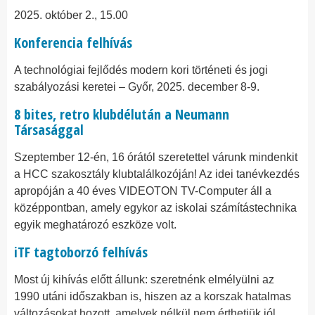
2025. október 2., 15.00
Konferencia felhívás
A technológiai fejlődés modern kori történeti és jogi
szabályozási keretei – Győr, 2025. december 8-9.
8 bites, retro klubdélután a Neumann
Társasággal
Szeptember 12-én, 16 órától szeretettel várunk mindenkit
a HCC szakosztály klubtalálkozóján! Az idei tanévkezdés
apropóján a 40 éves VIDEOTON TV-Computer áll a
középpontban, amely egykor az iskolai számítástechnika
egyik meghatározó eszköze volt.
iTF tagtoborzó felhívás
Most új kihívás előtt állunk: szeretnénk elmélyülni az
1990 utáni időszakban is, hiszen az a korszak hatalmas
változásokat hozott, amelyek nélkül nem érthetjük jól