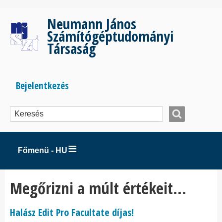
Ugrás
a
Neumann János
tartalomra
Számítógéptudományi
Társaság
Bejelentkezés
Bejelentkezés
menüje
Főmenü - HU
Megőrizni a múlt értékeit...
Halász Edit Pro Facultate díjas!