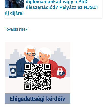
diplomamunkád vagy a PhD
disszertációd? Pályázz az NJSZT
új díjára!
További hírek