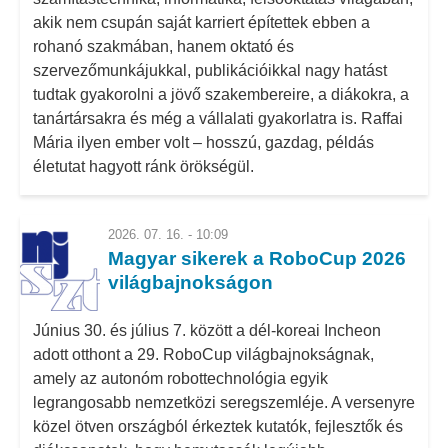
akik nem csupán saját karriert építettek ebben a
rohanó szakmában, hanem oktató és
szervezőmunkájukkal, publikációikkal nagy hatást
tudtak gyakorolni a jövő szakembereire, a diákokra, a
tanártársakra és még a vállalati gyakorlatra is. Raffai
Mária ilyen ember volt – hosszú, gazdag, példás
életutat hagyott ránk örökségül.
2026. 07. 16. - 10:09
Magyar sikerek a RoboCup 2026
világbajnokságon
Június 30. és július 7. között a dél-koreai Incheon
adott otthont a 29. RoboCup világbajnokságnak,
amely az autonóm robottechnológia egyik
legrangosabb nemzetközi seregszemléje. A versenyre
közel ötven országból érkeztek kutatók, fejlesztők és