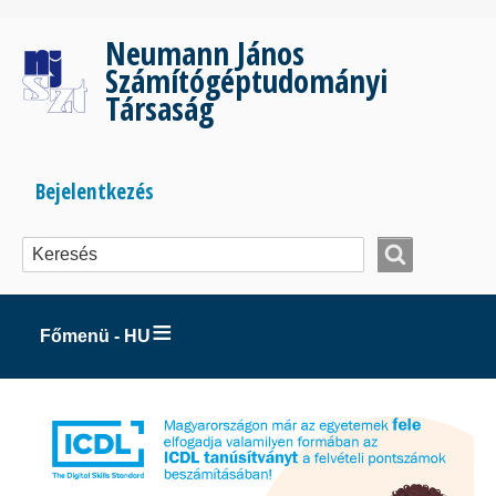
Ugrás
a
Neumann János
tartalomra
Számítógéptudományi
Társaság
Bejelentkezés
Bejelentkezés
menüje
Főmenü - HU