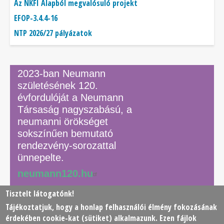
Az NKFI Alapból megvalósuló projekt
EFOP-3.4.4-16
NTP 2026/27 pályázatok
2023-ban Neumann
születésének 120.
évfordulóját a Neumann
Társaság nagyszabású, a
neumanni örökséget
sokszínűen bemutató
rendezvény-sorozattal
ünnepelte.
neumann120.hu
Tisztelt látogatónk!
Tájékoztatjuk, hogy a honlap felhasználói élmény fokozásának
© 2026 Neumann János Számítógéptudományi Társaság
érdekében
cookie
-kat (sütiket) alkalmazunk. Ezen fájlok