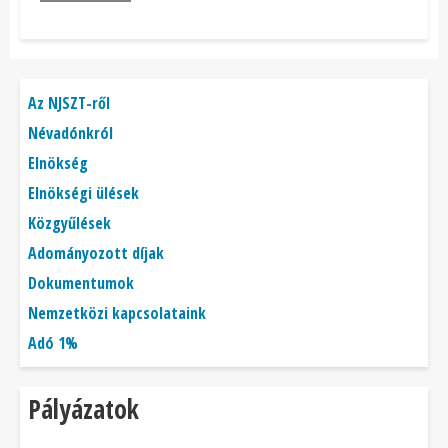
Főmenü
Az NJSZT-ről
Névadónkról
Elnökség
Elnökségi ülések
Közgyűlések
Adományozott díjak
Dokumentumok
Nemzetközi kapcsolataink
Adó 1%
Pályázatok