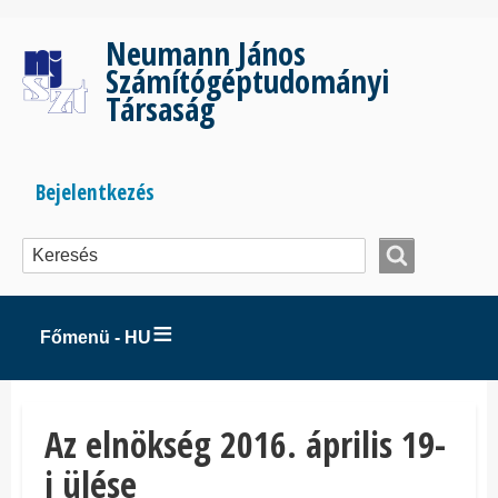
Ugrás
a
Neumann János
tartalomra
Számítógéptudományi
Társaság
Bejelentkezés
Bejelentkezés
menüje
Főmenü - HU
Az elnökség 2016. április 19-
i ülése