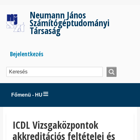
Ugrás
a
Neumann János
tartalomra
Számítógéptudományi
Társaság
Bejelentkezés
Bejelentkezés
menüje
Főmenü - HU
ICDL Vizsgaközpontok
akkreditációs feltételei és