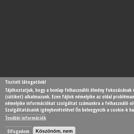
Tisztelt látogatónk!
Tájékoztatjuk, hogy a honlap felhasználói élmény fokozásának
(sütiket) alkalmazunk. Ezen fájlok némelyike az oldal probléma
némelyike információkat szolgáltat számunkra a felhasználó old
Szolgáltatásaink igénybevételével Ön beleegyezik a cookie-k h
További információk
Elfogadom
Köszönöm, nem