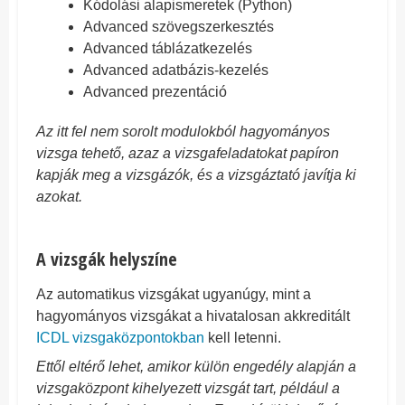
Kódolási alapismeretek (Python)
Advanced szövegszerkesztés
Advanced táblázatkezelés
Advanced adatbázis-kezelés
Advanced prezentáció
Az itt fel nem sorolt modulokból hagyományos
vizsga tehető, azaz a vizsgafeladatokat papíron
kapják meg a vizsgázók, és a vizsgáztató javítja ki
azokat.
A vizsgák helyszíne
Az automatikus vizsgákat ugyanúgy, mint a
hagyományos vizsgákat a hivatalosan akkreditált
ICDL vizsgaközpontokban
kell letenni.
Ettől eltérő lehet, amikor külön engedély alapján a
vizsgaközpont kihelyezett vizsgát tart, például a