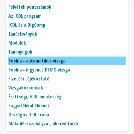
Főmenü
Felvételi pontszámok
Az ICDL program
ICDL és a DigComp
Tanúsítványok
Modulok
Tananyagok
Sophia - automatikus vizsga
Sophia - ingyenes DEMO vizsga
Fizetési tájékoztató
Vizsgaközpontok
Érettségi, ICDL mentesség
Fogyatékkal élőknek
Országos ICDL Iroda
Működési szabályzat, akkreditáció