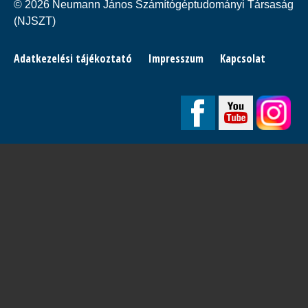
© 2026 Neumann János Számítógéptudományi Társaság
(NJSZT)
Footer
Adatkezelési tájékoztató
Impresszum
Kapcsolat
menu