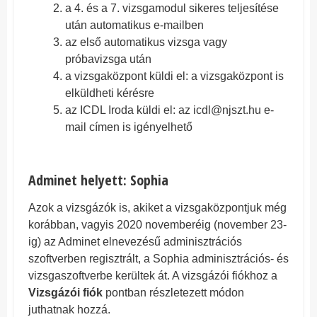
a 4. és a 7. vizsgamodul sikeres teljesítése
után automatikus e-mailben
az első automatikus vizsga vagy
próbavizsga után
a vizsgaközpont küldi el:
a vizsgaközpont is
elküldheti kérésre
az ICDL Iroda küldi el:
az
icdl
@njszt.hu e-
mail címen is igényelhető
Adminet helyett:
Sophia
Azok a vizsgázók is, akiket a vizsgaközpontjuk még
korábban, vagyis 2020 novemberéig (november 23-
ig) az Adminet elnevezésű adminisztrációs
szoftverben regisztrált, a Sophia adminisztrációs- és
vizsgaszoftverbe kerültek át. A vizsgázói fiókhoz a
Vizsgázói fiók
pontban részletezett módon
juthatnak hozzá.