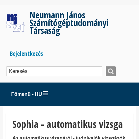
Ugrás
a
Neumann János
tartalomra
Számítógéptudományi
Társaság
Bejelentkezés
Bejelentkezés
menüje
Főmenü - HU
Sophia - automatikus vizsga
Az automatikus vizsgáról - tudnivalók vizsgázók