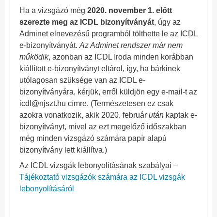
Ha a vizsgázó még
2020. november 1. előtt
szerezte meg az ICDL bizonyítványát
, úgy az
Adminet elnevezésű programból tölthette le az ICDL
e-bizonyítványát.
Az Adminet rendszer már nem
működik
, azonban az ICDL Iroda minden korábban
kiállított e-bizonyítványt eltárol, így, ha bárkinek
utólagosan szüksége van az ICDL e-
bizonyítványára, kérjük, erről küldjön egy e-mail-t az
icdl
@njszt.hu
címre. (Természetesen ez csak
azokra vonatkozik, akik 2020. február
után
kaptak e-
bizonyítványt, mivel az ezt megelőző időszakban
még minden vizsgázó számára papír alapú
bizonyítvány lett kiállítva.)
Az ICDL vizsgák lebonyolításának szabályai –
Tájékoztató vizsgázók számára az ICDL vizsgák
lebonyolításáról