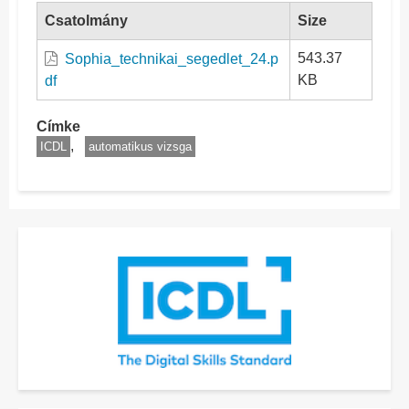
Csatolmány
Size
543.37
Sophia_technikai_segedlet_24.p
KB
df
Címke
ICDL
automatikus vizsga