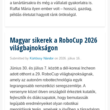
a tanártársakra és még a vállalati gyakorlatra is.
Raffai Mária ilyen ember volt – hosszú, gazdag,
példás életutat hagyott ránk örökségül.
Magyar sikerek a RoboCup 2026
világbajnokságon
Submitted by
Kürtössy Nándor
on 2026. július 16..
Június 30. és július 7. között a dél-koreai Incheon
adott otthont a 29. RoboCup világbajnokságnak,
amely az autonóm robottechnológia egyik
legrangosabb nemzetközi seregszemléje. A
versenyre közel ötven országból érkeztek kutatók,
fejlesztők és diákcsapatok, hogy bemutassák
legújabb eredményeiket olyan robotikai
megoldások terén, amelyek a jövőben a társadalom