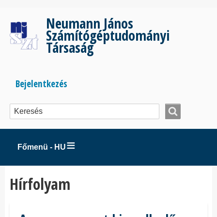
Ugrás
a
Neumann János
tartalomra
Számítógéptudományi
Társaság
Bejelentkezés
Bejelentkezés
menüje
Főmenü - HU
Hírfolyam