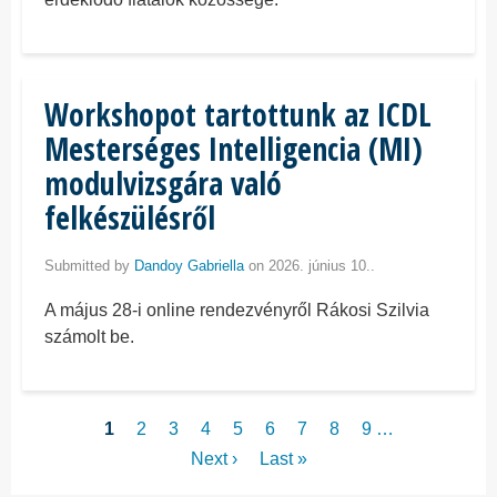
Workshopot tartottunk az ICDL
Mesterséges Intelligencia (MI)
modulvizsgára való
felkészülésről
Submitted by
Dandoy Gabriella
on 2026. június 10..
A május 28-i online rendezvényről Rákosi Szilvia
számolt be.
Oldalszámozás
Jelenlegi
1
Page
2
Page
3
Page
4
Page
5
Page
6
Page
7
Page
8
Page
9
…
oldal
Következő
Next ›
Utolsó
Last »
oldal
oldal