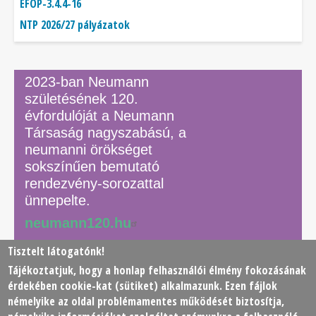
EFOP-3.4.4-16
NTP 2026/27 pályázatok
2023-ban Neumann
születésének 120.
évfordulóját a Neumann
Társaság nagyszabású, a
neumanni örökséget
sokszínűen bemutató
rendezvény-sorozattal
ünnepelte.
neumann120.hu
Tisztelt látogatónk!
Tájékoztatjuk, hogy a honlap felhasználói élmény fokozásának
© 2026 Neumann János Számítógéptudományi Társaság
érdekében
cookie
-kat (sütiket) alkalmazunk. Ezen fájlok
(NJSZT)
némelyike az oldal problémamentes működését biztosítja,