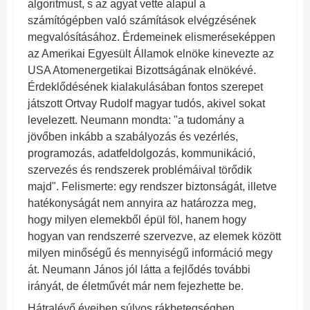
algoritmust, s az agyat vette alapul a
számítógépben való számítások elvégzésének
megvalósításához. Érdemeinek elismeréseképpen
az Amerikai Egyesült Államok elnöke kinevezte az
USA Atomenergetikai Bizottságának elnökévé.
Érdeklődésének kialakulásában fontos szerepet
játszott Ortvay Rudolf magyar tudós, akivel sokat
levelezett. Neumann mondta: "a tudomány a
jövőben inkább a szabályozás és vezérlés,
programozás, adatfeldolgozás, kommunikáció,
szervezés és rendszerek problémáival törődik
majd". Felismerte: egy rendszer biztonságát, illetve
hatékonyságát nem annyira az határozza meg,
hogy milyen elemekből épül föl, hanem hogy
hogyan van rendszerré szervezve, az elemek között
milyen minőségű és mennyiségű információ megy
át. Neumann János jól látta a fejlődés további
irányát, de életművét már nem fejezhette be.
Hátralévő éveiben súlyos rákbetegségben