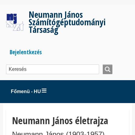
Ugrás
a
Neumann János
tartalomra
Számítógéptudományi
Társaság
Bejelentkezés
Bejelentkezés
menüje
Főmenü - HU
Neumann János életrajza
Neumann János (1903-1957)