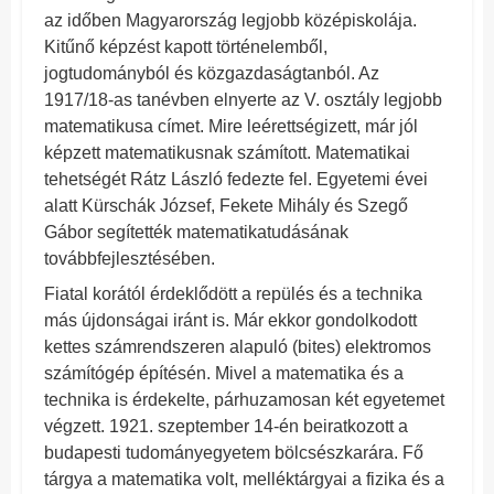
az időben Magyarország legjobb középiskolája.
Kitűnő képzést kapott történelemből,
jogtudományból és közgazdaságtanból. Az
1917/18-as tanévben elnyerte az V. osztály legjobb
matematikusa címet. Mire leérettségizett, már jól
képzett matematikusnak számított. Matematikai
tehetségét Rátz László fedezte fel. Egyetemi évei
alatt Kürschák József, Fekete Mihály és Szegő
Gábor segítették matematikatudásának
továbbfejlesztésében.
Fiatal korától érdeklődött a repülés és a technika
más újdonságai iránt is. Már ekkor gondolkodott
kettes számrendszeren alapuló (bites) elektromos
számítógép építésén. Mivel a matematika és a
technika is érdekelte, párhuzamosan két egyetemet
végzett. 1921. szeptember 14-én beiratkozott a
budapesti tudományegyetem bölcsészkarára. Fő
tárgya a matematika volt, melléktárgyai a fizika és a