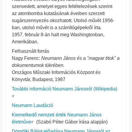
szenvedett, amelyet egyes feltételezések szerint
az atombomba kutatásának éveiben szerzett
sugárszennyezés okozhatott. Utolsó művét 1956-
ban, utolsó művét is a számítógépekről írta.
1957. február 8-án halt meg Washingtonban,
Amerikában.
Felhasznált forrás
Nagy Ferenc:
Neumann János és a "magyar titok" a
dokumentumok tükrében.
Országos Műszaki Információs Központ és
Könyvtár, Budapest, 1987
További információ Neumann Jánosról (Wikipedia)
Neumann Laudáció
Kiemelkedő nemzeti érték Neumann János
életműve
(Szabó Péter Gábor írása alapján)
Dömölki Bálint előadása Neumann Jánosról az