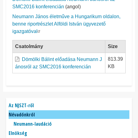
SMC2016 konferencián
(angol)
Neumann János életműve a Hungarikum oldalon,
benne riportrészlet Alföldi István ügyvezető
igazgatóval
Csatolmány
Size
813.39
Dömölki Bálint előadása Neumann J
KB
ánosról az SMC2016 konferencián
Főmenü
Az NJSZT-ről
Névadónkról
Neumann-laudáció
Elnökség