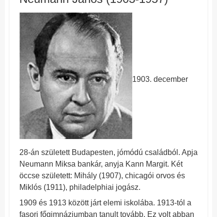
1903. december
28-án született Budapesten, jómódú családból. Apja
Neumann Miksa bankár, anyja Kann Margit. Két
öccse született: Mihály (1907), chicagói orvos és
Miklós (1911), philadelphiai jogász.
1909 és 1913 között járt elemi iskolába. 1913-tól a
fasori főgimnáziumban tanult tovább. Ez volt abban