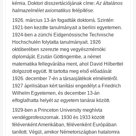
kémia. Doktori disszertációjának címe:
Az általános
halmazelmélet axiomatikus felépítése.
1926. március 13-án fogadták doktorrá. Szintén
1921-ben kezdte tanulmányait a berlini egyetemen.
1924-ben a zürichi Eidgenössische Technische
Hochschulén folytatta tanulmányait. 1926
októberében szerezte meg vegyészmérnöki
diplomáját. Ezután Göttingembe, a német
matematika fellegvárába ment, ahol David Hilberttel
dolgozott együtt. Itt tartotta meg első előadását
1926. december 7-én a társasjátékok elméletéről.
1927 áprilisában kért tanítási engedélyt a Friedrich
Wilhelm Egyetemen, és december 13-án
elfoglalhatta helyét az egyetem tanárai között.
1929-ben a Princeton University meghívta
vendégprofesszornak. 1930 és 1933 között
félévenként Amerikában, félévenként Európában
tanított. Végül, amikor Németországban hatalomra