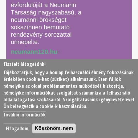
évfordulóját a Neumann
Társaság nagyszabású, a
neumanni örökséget
sokszínűen bemutató
rendezvény-sorozattal
ünnepelte.
neumann120.hu
Tisztelt látogatónk!
Tájékoztatjuk, hogy a honlap felhasználói élmény fokozásának
© 2026 Neumann János Számítógéptudományi Társaság
érdekében
cookie
-kat (sütiket) alkalmazunk. Ezen fájlok
(NJSZT)
némelyike az oldal problémamentes működését biztosítja,
némelyike információkat szolgáltat számunkra a felhasználó
Footer
oldallátogatási szokásairól. Szolgáltatásaink igénybevételével
Adatkezelési tájékoztató
Impresszum
Kapcsolat
Ön beleegyezik a cookie-k használatába.
menu
További információk
Elfogadom
Köszönöm, nem