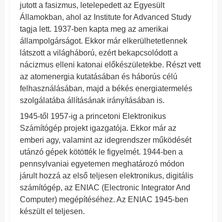
jutott a fasizmus, letelepedett az Egyesült
Államokban, ahol az Institute for Advanced Study
tagja lett. 1937-ben kapta meg az amerikai
állampolgárságot. Ekkor már elkerülhetetlennek
látszott a világháború, ezért bekapcsolódott a
nácizmus elleni katonai előkészületekbe. Részt vett
az atomenergia kutatásában és háborús célú
felhasználásában, majd a békés energiatermelés
szolgálatába állításának irányításában is.
1945-től 1957-ig a princetoni Elektronikus
Számítógép projekt igazgatója. Ekkor már az
emberi agy, valamint az idegrendszer működését
utánzó gépek kötötték le figyelmét. 1944-ben a
pennsylvaniai egyetemen meghatározó módon
járult hozzá az első teljesen elektronikus, digitális
számítógép, az ENIAC (Electronic Integrator And
Computer) megépítéséhez. Az ENIAC 1945-ben
készült el teljesen.