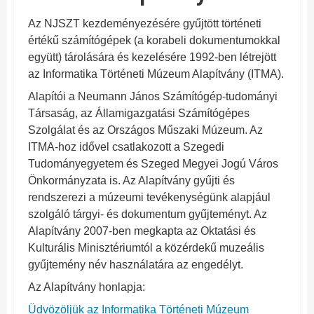
Az NJSZT kezdeményezésére gyűjtött történeti
értékű számítógépek (a korabeli dokumentumokkal
együtt) tárolására és kezelésére 1992-ben létrejött
az Informatika Történeti Múzeum Alapítvány (ITMA).
Alapítói a Neumann János Számítógép-tudományi
Társaság, az Államigazgatási Számítógépes
Szolgálat és az Országos Műszaki Múzeum. Az
ITMA-hoz idővel csatlakozott a Szegedi
Tudományegyetem és Szeged Megyei Jogú Város
Önkormányzata is. Az Alapítvány gyűjti és
rendszerezi a múzeumi tevékenységünk alapjául
szolgáló tárgyi- és dokumentum gyűjteményt. Az
Alapítvány 2007-ben megkapta az Oktatási és
Kulturális Minisztériumtól a közérdekű muzeális
gyűjtemény név használatára az engedélyt.
Az Alapítvány honlapja:
Üdvözöljük az Informatika Történeti Múzeum