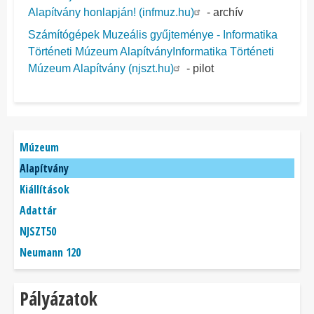
Alapítvány honlapján! (infmuz.hu)
- archív
Számítógépek Muzeális gyűjteménye - Informatika
Történeti Múzeum AlapítványInformatika Történeti
Múzeum Alapítvány (njszt.hu)
- pilot
Főmenü
Múzeum
Alapítvány
Kiállítások
Adattár
NJSZT50
Neumann 120
Pályázatok