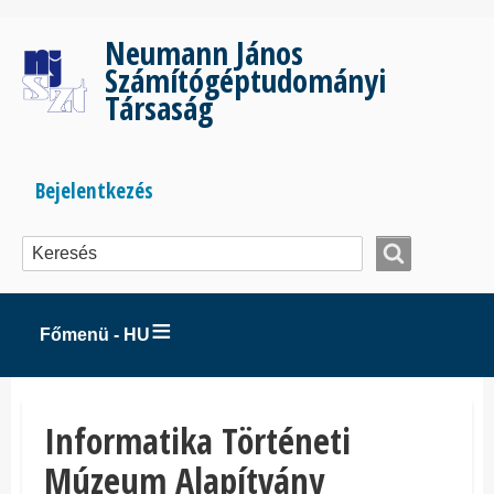
Ugrás
a
Neumann János
tartalomra
Számítógéptudományi
Társaság
Bejelentkezés
Bejelentkezés
menüje
Főmenü - HU
Informatika Történeti
Múzeum Alapítvány