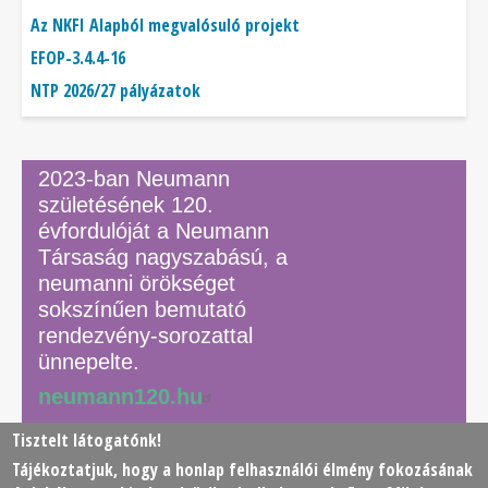
Az NKFI Alapból megvalósuló projekt
EFOP-3.4.4-16
NTP 2026/27 pályázatok
2023-ban Neumann
születésének 120.
évfordulóját a Neumann
Társaság nagyszabású, a
neumanni örökséget
sokszínűen bemutató
rendezvény-sorozattal
ünnepelte.
neumann120.hu
Tisztelt látogatónk!
Tájékoztatjuk, hogy a honlap felhasználói élmény fokozásának
© 2026 Neumann János Számítógéptudományi Társaság