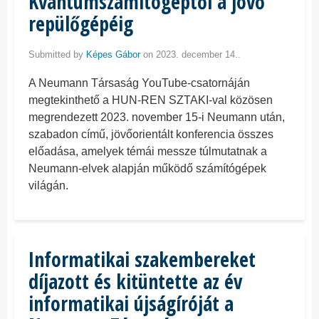
Kvantumszámítógéptől a jövő
repülőgépéig
Submitted by
Képes Gábor
on 2023. december 14..
A Neumann Társaság YouTube-csatornáján
megtekinthető a HUN-REN SZTAKI-val közösen
megrendezett 2023. november 15-i Neumann után,
szabadon című, jövőorientált konferencia összes
előadása, amelyek témái messze túlmutatnak a
Neumann-elvek alapján működő számítógépek
világán.
Informatikai szakembereket
díjazott és kitüntette az év
informatikai újságíróját a