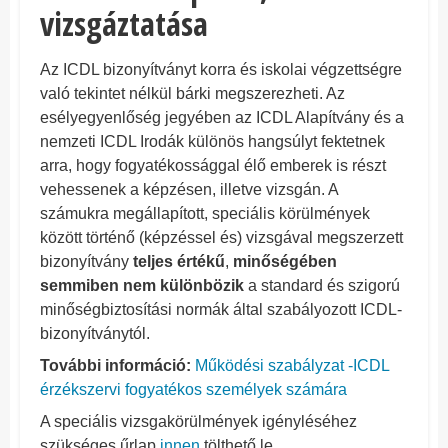
vizsgáztatása
Az ICDL bizonyítványt korra és iskolai végzettségre
való tekintet nélkül bárki megszerezheti. Az
esélyegyenlőség jegyében az ICDL Alapítvány és a
nemzeti ICDL Irodák különös hangsúlyt fektetnek
arra, hogy fogyatékossággal élő emberek is részt
vehessenek a képzésen, illetve vizsgán. A
számukra megállapított, speciális körülmények
között történő (képzéssel és) vizsgával megszerzett
bizonyítvány
teljes értékű
,
minőségében
semmiben nem különbözik
a standard és szigorú
minőségbiztosítási normák által szabályozott ICDL-
bizonyítványtól.
További információ:
Működési szabályzat -ICDL
érzékszervi fogyatékos személyek számára
A speciális vizsgakörülmények igényléséhez
szükséges űrlap
innen
tölthető le.