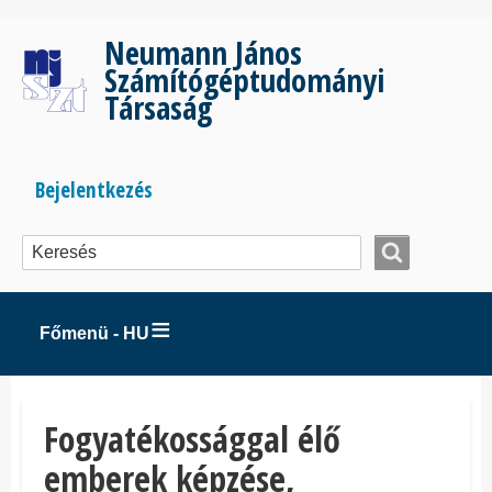
Ugrás
a
Neumann János
tartalomra
Számítógéptudományi
Társaság
Bejelentkezés
Bejelentkezés
menüje
Főmenü - HU
Fogyatékossággal élő
emberek képzése,