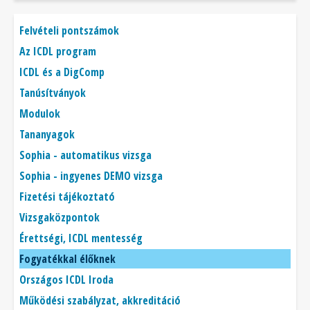
Főmenü
Felvételi pontszámok
Az ICDL program
ICDL és a DigComp
Tanúsítványok
Modulok
Tananyagok
Sophia - automatikus vizsga
Sophia - ingyenes DEMO vizsga
Fizetési tájékoztató
Vizsgaközpontok
Érettségi, ICDL mentesség
Fogyatékkal élőknek
Országos ICDL Iroda
Működési szabályzat, akkreditáció