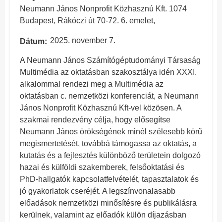
Neumann János Nonprofit Közhasznú Kft. 1074
Budapest, Rákóczi út 70-72. 6. emelet,
2025. november 7.
Dátum
A Neumann János Számítógéptudományi Társaság
Multimédia az oktatásban szakosztálya idén XXXI.
alkalommal rendezi meg a Multimédia az
oktatásban c. nemzetközi konferenciát, a Neumann
János Nonprofit Közhasznú Kft-vel közösen. A
szakmai rendezvény célja, hogy elősegítse
Neumann János örökségének minél szélesebb körű
megismertetését, továbbá támogassa az oktatás, a
kutatás és a fejlesztés különböző területein dolgozó
hazai és külföldi szakemberek, felsőoktatási és
PhD-hallgatók kapcsolatfelvételét, tapasztalatok és
jó gyakorlatok cseréjét. A legszínvonalasabb
előadások nemzetközi minősítésre és publikálásra
kerülnek, valamint az előadók külön díjazásban