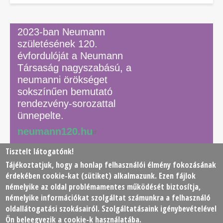
2023-ban Neumann
születésének 120.
évfordulóját a Neumann
Társaság nagyszabású, a
neumanni örökséget
sokszínűen bemutató
rendezvény-sorozattal
ünnepelte.
neumann120.hu
Tisztelt látogatónk!
Tájékoztatjuk, hogy a honlap felhasználói élmény fokozásának
© 2026 Neumann János Számítógéptudományi Társaság
érdekében
cookie
-kat (sütiket) alkalmazunk. Ezen fájlok
(NJSZT)
némelyike az oldal problémamentes működését biztosítja,
némelyike információkat szolgáltat számunkra a felhasználó
Footer
oldallátogatási szokásairól. Szolgáltatásaink igénybevételével
Adatkezelési tájékoztató
Impresszum
Kapcsolat
Ön beleegyezik a cookie-k használatába.