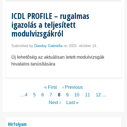
ICDL PROFILE – rugalmas
igazolás a teljesített
modulvizsgákról
Submitted by
Dandoy Gabriella
on 2025. október 14..
Új lehetőség az aktuálisan letett modulvizsgák
hivatalos tanúsítására
Oldalszámozás
Első
« First
Előző
‹ Previous
oldal
oldal
Page
…
4
Page
5
Page
6
Page
7
Jelenlegi
8
Page
9
Page
10
Page
11
Page
12
…
oldal
Következő
Next ›
Utolsó
Last »
oldal
oldal
Főmenü
Hírfolyam