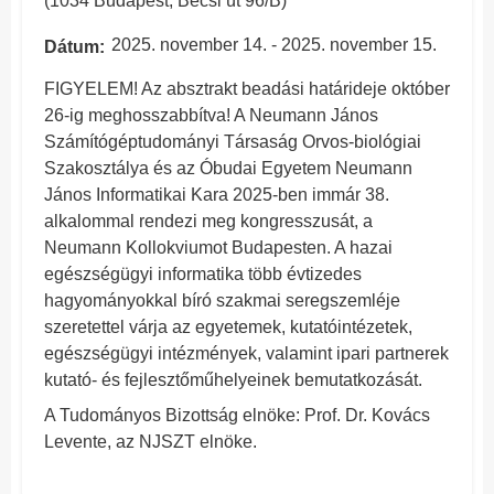
(1034 Budapest, Bécsi út 96/B)
2025. november 14.
-
2025. november 15.
Dátum
FIGYELEM! Az absztrakt beadási határideje október
26-ig meghosszabbítva! A Neumann János
Számítógéptudományi Társaság Orvos-biológiai
Szakosztálya és az Óbudai Egyetem Neumann
János Informatikai Kara 2025-ben immár 38.
alkalommal rendezi meg kongresszusát, a
Neumann Kollokviumot Budapesten. A hazai
egészségügyi informatika több évtizedes
hagyományokkal bíró szakmai seregszemléje
szeretettel várja az egyetemek, kutatóintézetek,
egészségügyi intézmények, valamint ipari partnerek
kutató- és fejlesztőműhelyeinek bemutatkozását.
A Tudományos Bizottság elnöke: Prof. Dr. Kovács
Levente, az NJSZT elnöke.