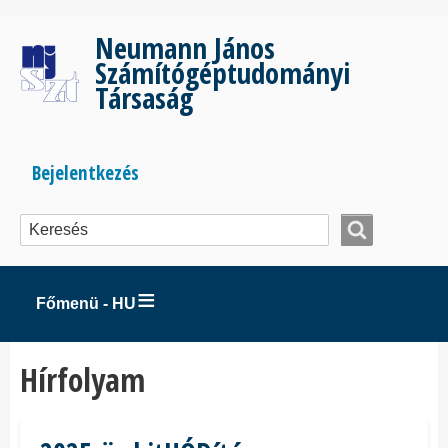
Ugrás
a
Neumann János
tartalomra
Számítógéptudományi
Társaság
Bejelentkezés
Bejelentkezés
menüje
Főmenü - HU
Hírfolyam