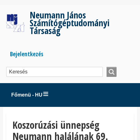
Ugrás
a
Neumann János
tartalomra
Számítógéptudományi
Társaság
Bejelentkezés
Bejelentkezés
menüje
Főmenü - HU
Koszorúzási ünnepség
Neumann halálának 69.