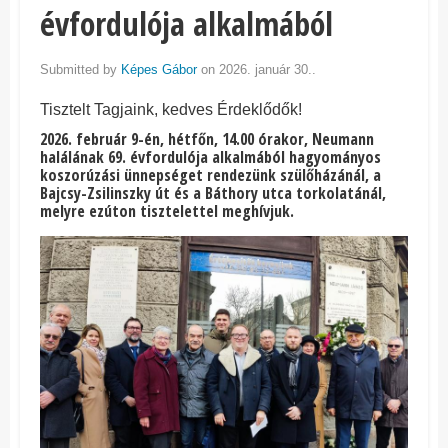
évfordulója alkalmából
Submitted by
Képes Gábor
on 2026. január 30..
Tisztelt Tagjaink, kedves Érdeklődők!
2026. február 9-én, hétfőn, 14.00 órakor, Neumann
halálának 69. évfordulója alkalmából hagyományos
koszorúzási ünnepséget rendezünk szülőházánál, a
Bajcsy-Zsilinszky út és a Báthory utca torkolatánál,
melyre ezúton tisztelettel meghívjuk.