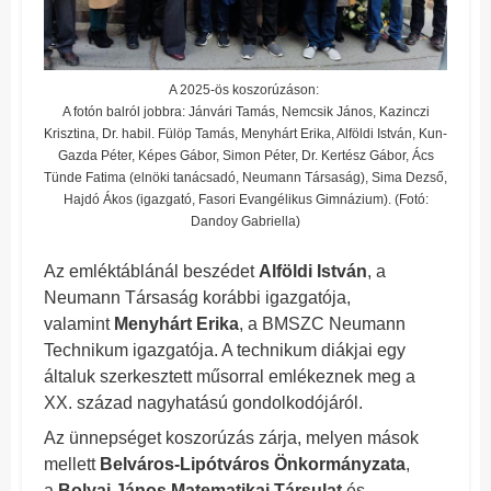
A 2025-ös koszorúzáson:
A fotón balról jobbra: Jánvári Tamás, Nemcsik János, Kazinczi
Krisztina, Dr. habil. Fülöp Tamás, Menyhárt Erika, Alföldi István, Kun-
Gazda Péter, Képes Gábor, Simon Péter, Dr. Kertész Gábor, Ács
Tünde Fatima (elnöki tanácsadó, Neumann Társaság), Sima Dezső,
Hajdó Ákos (igazgató, Fasori Evangélikus Gimnázium). (Fotó:
Dandoy Gabriella)
Az emléktáblánál beszédet
Alföldi István
, a
Neumann Társaság korábbi igazgatója,
valamint
Menyhárt Erika
, a BMSZC Neumann
Technikum igazgatója. A technikum diákjai egy
általuk szerkesztett műsorral emlékeznek meg a
XX. század nagyhatású gondolkodójáról.
Az ünnepséget koszorúzás zárja, melyen mások
mellett
Belváros-Lipótváros Önkormányzata
,
a
Bolyai János Matematikai Társulat
és