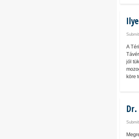
Ily
Submit
A Tér
Távér
jól t
mozog
köre 
Dr.
Submit
​​​​​