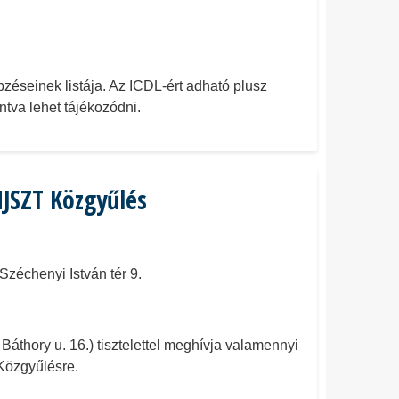
pzéseinek listája. Az ICDL-ért adható plusz
ntva lehet tájékozódni.
JSZT Közgyűlés
échenyi István tér 9.
hory u. 16.) tisztelettel meghívja valamennyi
 Közgyűlésre.