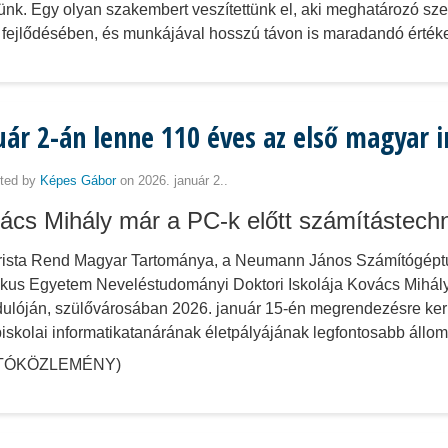
ünk. Egy olyan szakembert veszítettünk el, aki meghatározó sze
 fejlődésében, és munkájával hosszú távon is maradandó értéket
uár 2-án lenne 110 éves az első magyar 
ted by
Képes Gábor
on 2026. január 2..
ács Mihály már a PC-k előtt számítástechni
rista Rend Magyar Tartománya, a Neumann János Számítógépt
ikus Egyetem Neveléstudományi Doktori Iskolája Kovács Mihály 
dulóján, szülővárosában 2026. január 15-én megrendezésre kerü
iskolai informatikatanárának életpályájának legfontosabb állom
TÓKÖZLEMÉNY)