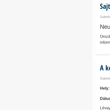
Saj
Submit
Neu
Orszá
infor
A k
Submit
Hely
Dátu
Lévay