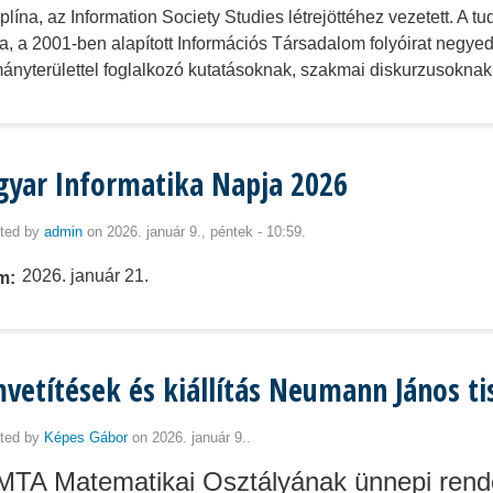
iplína, az Information Society Studies létrejöttéhez vezetett. 
a, a 2001-ben alapított Információs Társadalom folyóirat negyed
ányterülettel foglalkozó kutatásoknak, szakmai diskurzusoknak 
yar Informatika Napja 2026
ted by
admin
on 2026. január 9., péntek - 10:59.
2026. január 21.
m
mvetítések és kiállítás Neumann János ti
ted by
Képes Gábor
on 2026. január 9..
MTA Matematikai Osztályának ünnepi rend