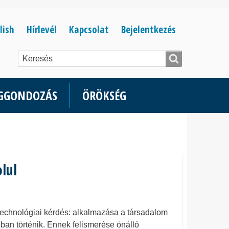
Bejelentkezés
lish
Hírlevél
Kapcsolat
Bejelentkezés
menüje
ÉGGONDOZÁS
ÖRÖKSÉG
lul
án technológiai kérdés: alkalmazása a társadalom
sban történik. Ennek felismerése önálló