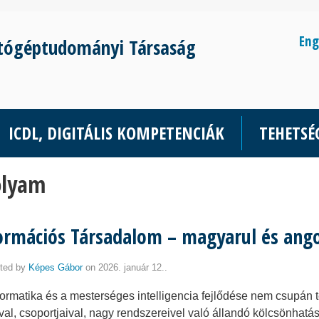
Eng
tógéptudományi Társaság
ICDL, DIGITÁLIS KOMPETENCIÁK
TEHETS
olyam
ormációs Társadalom – magyarul és ango
ted by
Képes Gábor
on 2026. január 12..
​​Az informatika és a mesterséges intelligencia fejlődése nem csup
ival, csoportjaival, nagy rendszereivel való állandó kölcsönhatá