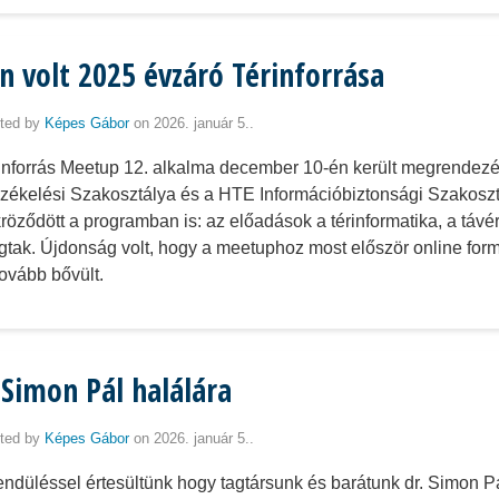
en volt 2025 évzáró Térinforrása
ted by
Képes Gábor
on 2026. január 5..
inforrás Meetup 12. alkalma december 10-én került megrendezés
zékelési Szakosztálya és a HTE Információbiztonsági Szakosz
ükröződött a programban is: az előadások a térinformatika, a távé
tak. Újdonság volt, hogy a meetuphoz most először online formá
tovább bővült.
 Simon Pál halálára
ted by
Képes Gábor
on 2026. január 5..
​​Megrendüléssel értesültünk hogy tagtársunk és barátunk dr. Simon