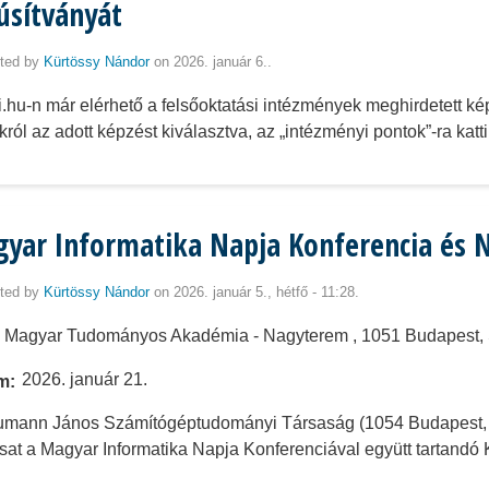
úsítványát
ted by
Kürtössy Nándor
on 2026. január 6..
vi.hu-n már elérhető a felsőoktatási intézmények meghirdetett ké
król az adott képzést kiválasztva, az „intézményi pontok”-ra katti
yar Informatika Napja Konferencia és N
ted by
Kürtössy Nándor
on 2026. január 5., hétfő - 11:28.
Magyar Tudományos Akadémia - Nagyterem , 1051 Budapest, Sz
2026. január 21.
m
mann János Számítógéptudományi Társaság (1054 Budapest, Bát
rsat a Magyar Informatika Napja Konferenciával együtt tartandó