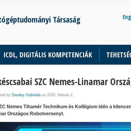
Eng
tógéptudományi Társaság
ICDL, DIGITÁLIS KOMPETENCIÁK
TEHETS
késcsabai SZC Nemes-Linamar Orszá
ted by
Dandoy Gabriella
on 2026. február 2..
ZC Nemes Tihamér Technikum és Kollégium idén a kilence
mar Országos Robotversenyt.