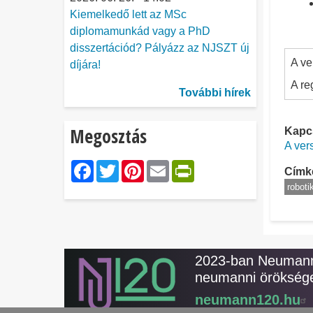
Kiemelkedő lett az MSc
diplomamunkád vagy a PhD
disszertációd? Pályázz az NJSZT új
A ve
díjára!
A re
További hírek
Megosztás
Kapcs
A ver
Facebook
Twitter
Pinterest
Email
PrintFriendl
Címk
roboti
2023-ban Neumann 
neumanni öröksége
neumann120.hu