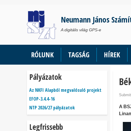
Ugrás
a
Neumann János Számí
tartalomra
A digitális világ GPS-e
RÓLUNK
TAGSÁG
HÍREK
Pályázatok
Bé
Az NKFI Alapból megvalósuló projekt
Submit
EFOP-3.4.4-16
A BS
NTP 2026/27 pályázatok
Lina
Legfrissebb