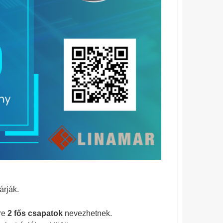
árják.
re
2 fős csapatok
nevezhetnek.