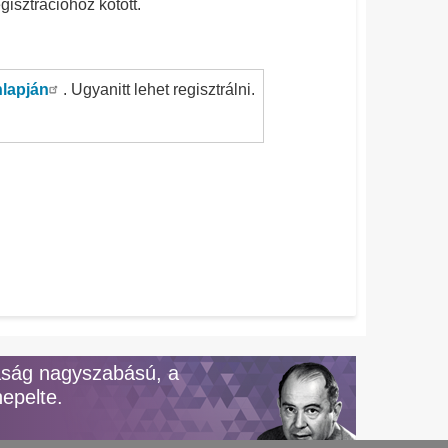
egisztrációhoz kötött.
nlapján
. Ugyanitt lehet regisztrálni.
aság nagyszabású, a
epelte.