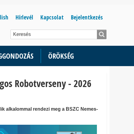
Bejelentkezés
lish
Hírlevél
Kapcsolat
Bejelentkezés
menüje
ÉGGONDOZÁS
ÖRÖKSÉG
gos Robotverseny - 2026
dik alkalommal rendezi meg a BSZC Nemes-