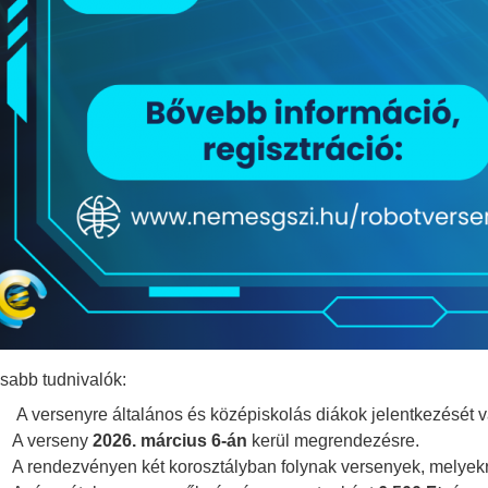
sabb tudnivalók:
A versenyre általános és középiskolás diákok jelentkezését v
A verseny
2026. március 6-án
kerül megrendezésre.
A rendezvényen két korosztályban folynak versenyek, melyek