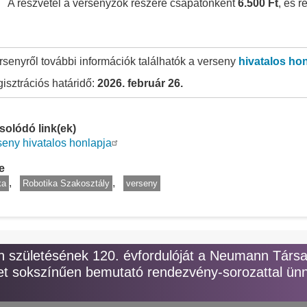
A részvétel a versenyzők részére csapatonként
6.500 Ft
, és r
rsenyről további információk találhatók a verseny
hivatalos ho
gisztrációs határidő:
2026. február 26.
olódó link(ek)
seny hivatalos honlapja
y
e
ka
Robotika Szakosztály
verseny
születésének 120. évfordulóját a Neumann Társ
t sokszínűen bemutató rendezvény-sorozattal ünn