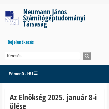
Ugrás
a
Neumann János
tartalomra
Számítógéptudományi
Társaság
Bejelentkezés
Bejelentkezés
menüje
Főmenü - HU
Az Elnökség 2025. január 8-i
ülése