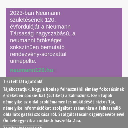
2023-ban Neumann
születésének 120.
évfordulóját a Neumann
Társaság nagyszabású, a
neumanni örökséget
sokszínűen bemutató
rendezvény-sorozattal
ünnepelte.
neumann120.hu
Tisztelt látogatónk!
Tájékoztatjuk, hogy a honlap felhasználói élmény fokozásának
© 2026 Neumann János Számítógéptudományi Társaság
érdekében
cookie
-kat (sütiket) alkalmazunk. Ezen fájlok
(NJSZT)
némelyike az oldal problémamentes működését biztosítja,
némelyike információkat szolgáltat számunkra a felhasználó
Footer
oldallátogatási szokásairól. Szolgáltatásaink igénybevételével
Adatkezelési tájékoztató
Impresszum
Kapcsolat
Ön beleegyezik a cookie-k használatába.
menu