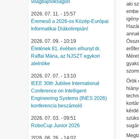
világbajnokságon
aki s
ember
2026. 07. 11. - 15:57
igény
Éremeső a 2026-os Közép-Európai
Hazán
Informatikai Diákolimpián!
annak
2026. 07. 09. - 10:19
Össze
Életének 81. évében elhunyt dr.
erőfe
Raffai Mária, az NJSZT egykori
Méret
alelnöke
gyako
szoms
2026. 07. 07. - 13:10
Örök 
IEEE 30th Jubilee International
hiány
Conference on Intelligent
techn
Engineering Systems (INES 2026)
kortá
konferencia beszámoló
kérdé
2026. 07. 03. - 09:51
szüks
RoboCup Junior 2026
sugár
Megta
2026. 06. 26. - 14:02