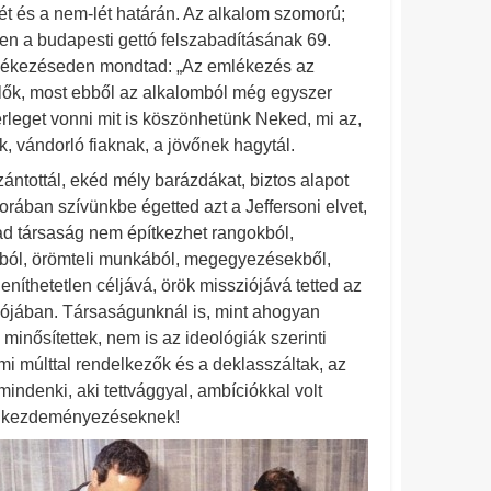
a lét és a nem-lét határán. Az alkalom szomorú;
 a budapesti gettó felszabadításának 69.
mlékezéseden mondtad: „Az emlékezés az
i élők, most ebből az alkalomból még egyszer
leget vonni mit is köszönhetünk Neked, mi az,
 vándorló fiaknak, a jövőnek hagytál.
zántottál, ekéd mély barázdákat, biztos alapot
orában szívünkbe égetted azt a Jeffersoni elvet,
d társaság nem építkezhet rangokból,
élból, örömteli munkából, megegyezésekből,
níthetetlen céljává, örök missziójává tetted az
ójában. Társaságunknál is, mint ahogyan
minősítettek, nem is az ideológiák szerinti
i múlttal rendelkezők és a deklasszáltak, az
ndenki, aki tettvággyal, ambíciókkal volt
t a kezdeményezéseknek!