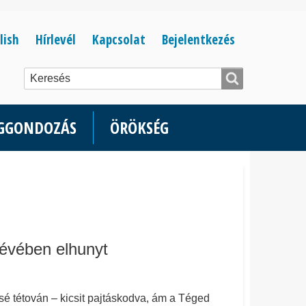
Bejelentkezés
lish
Hírlevél
Kapcsolat
Bejelentkezés
menüje
ÉGGONDOZÁS
ÖRÖKSÉG
 évében elhunyt
issé tétován – kicsit pajtáskodva, ám a Téged