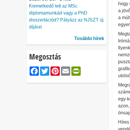
hogy 
Kiemelkedő lett az MSc
a jöv
diplomamunkád vagy a PhD
a múl
disszertációd? Pályázz az NJSZT új
egyen
díjára!
Megta
További hírek
Iróni
Ilyen
Megosztás
nemze
puszt
Facebook
Twitter
Pinterest
Email
PrintFriendl
grafi
utolsó
Megra
számo
egy-k
azon,
önsaj
Híres
vendé