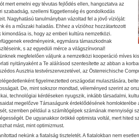
zót mert emelni egy tévutas fejlődés ellen, hangoztatva az
i szabadság, szellemi függetlenség és gondolkodás
eit. Nagyhatású tanulmányban vázoltad fel a jövő vízióját:
k és a műszaki haladás. Ehhez a vízióhoz hozzátartozott
 kimondása is, hogy az emberi kultúra nemzetközi.
függenek eredményeink, egymásra támaszkodnak
szítéseink, s az egyedüli mérce a világszínvonal!
ünknek megfelelően váljunk a nemzetközi kooperáció míves kisi
rlati nyitányaként a Te aláírásod szentesítette az abban a kor
zédos Ausztria testvérszervezetével, az Österreichische Compu
elégedetlenként figyelmeztetted országodat mulasztására, belterj
osságait. De, mint sokszor mondtad, véleményed szerint az ors
ikai, technológiai kérdéseken nyugszik, inkább társadalmi, kultur
rsaidat megelőzve Társaságunk érdeklődésének homlokterébe 
sét, szemben például a számítógépek számának mennyiségi szá
égességét. De ugyanakkor örökké optimista voltál, mert hited s
ozhat mást, mint optimizmust.
nítottad nekünk a fiatalság tiszteletét. A fiatalokban nem esetl