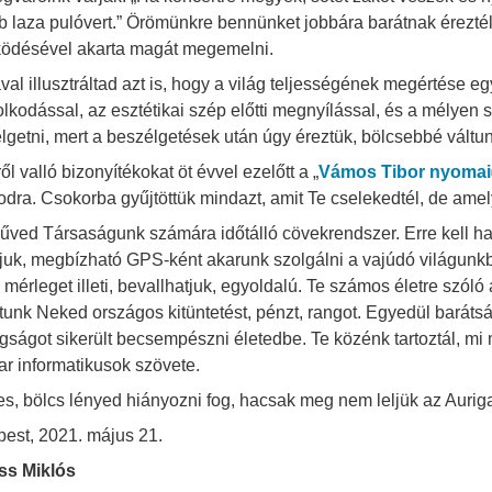
b laza pulóvert.” Örömünkre bennünket jobbára barátnak éreztél
ködésével akarta magát megemelni.
val illusztráltad azt is, hogy a világ teljességének megértése 
lkodással, az esztétikai szép előtti megnyílással, és a mélyen s
lgetni, mert a beszélgetések után úgy éreztük, bölcsebbé váltu
ől valló bizonyítékokat öt évvel ezelőtt a „
Vámos Tibor nyomai
dra. Csokorba gyűjtöttük mindazt, amit Te cselekedtél, de ame
űved Társaságunk számára időtálló cövekrendszer. Erre kell hal
uk, megbízható GPS-ként akarunk szolgálni a vajúdó világunkb
 mérleget illeti, bevallhatjuk, egyoldalú. Te számos életre szó
tunk Neked országos kitüntetést, pénzt, rangot. Egyedül barát
gságot sikerült becsempészni életedbe. Te közénk tartoztál, mi
r informatikusok szövete.
s, bölcs lényed hiányozni fog, hacsak meg nem leljük az Aurig
est, 2021. május 21.
ss Miklós