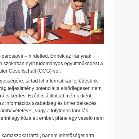
parosaivá – hirdetted. Ennek az iránynak
ban szokatlan nyílt tudományos együttműködést a
ter Gesellschaft (OCG)-vel.
ességére, tártad fel informatikai fejlődésünk
zág teljesítmény potenciálja elsődlegesen nem
ális kérdés. Ezért is állítottad mérnökként,
az információs szabadság és önrendelkezés
mbavételével, vagy a folytonos tanulás
zerint egy közéleti ember, pláne egy vezető nem
en kamaszokat láttál, hanem lehetőséget arra,