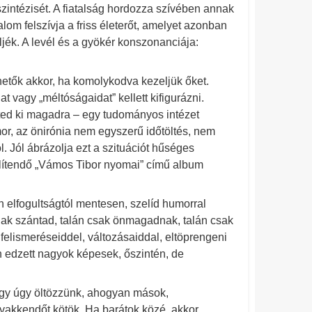
szintézisét. A fiatalság hordozza szívében annak
lom felszívja a friss életerőt, amelyet azonban
jék. A levél és a gyökér konszonanciája:
hetők akkor, ha komolykodva kezeljük őket.
 vagy „méltóságaidat” kellett kifigurázni.
űzted ki magadra – egy tudományos intézet
mor, az önirónia nem egyszerű időtöltés, nem
. Jól ábrázolja ezt a szituációt hűséges
lítendő „Vámos Tibor nyomai” című album
 elfogultságtól mentesen, szelíd humorral
ak szántad, talán csak önmagadnak, talán csak
elismeréseiddel, változásaiddal, eltöprengeni
n edzett nagyok képesek, őszintén, de
 hogy úgy öltözzünk, ahogyan mások,
nyakkendőt kötök. Ha barátok közé, akkor