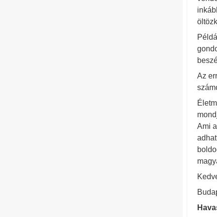
inkáb
öltöz
Példá
gondo
beszé
Az err
számo
Életm
mondj
Ami a
adhat
boldo
magya
Kedve
Budap
Hava