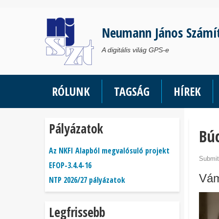
Ugrás
a
Neumann János Számí
tartalomra
A digitális világ GPS-e
RÓLUNK
TAGSÁG
HÍREK
Pályázatok
Búc
Az NKFI Alapból megvalósuló projekt
Submit
EFOP-3.4.4-16
Vám
NTP 2026/27 pályázatok
Legfrissebb