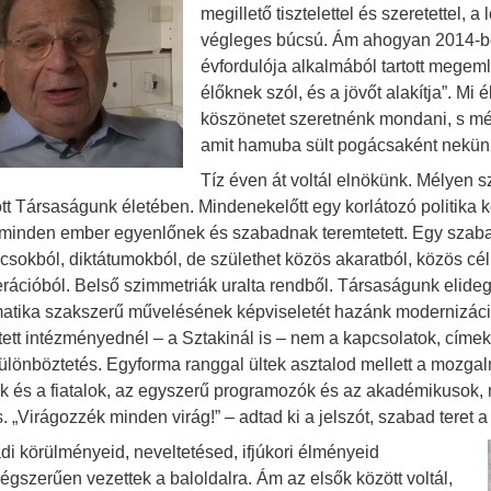
megillető tisztelettel és szeretettel, 
végleges búcsú. Ám ahogyan 2014-ben
évfordulója alkalmából tartott mege
élőknek szól, és a jövőt alakítja”. M
köszönetet szeretnénk mondani, s mér
amit hamuba sült pogácsaként nekünk,
Tíz éven át voltál elnökünk. Mélyen s
ott Társaságunk életében. Mindenekelőtt egy korlátozó politika k
minden ember egyenlőnek és szabadnak teremtetett. Egy szaba
csokból, diktátumokból, de születhet közös akaratból, közös c
rációból. Belső szimmetriák uralta rendből. Társaságunk elidege
matika szakszerű művelésének képviseletét hazánk modernizáci
tett intézményednél – a Sztakinál is – nem a kapcsolatok, címek 
lönböztetés. Egyforma ranggal ültek asztalod mellett a mozgalm
k és a fiatalok, az egyszerű programozók és az akadémikusok, mi
s. „Virágozzék minden virág!” – adtad ki a jelszót, szabad tere
di körülményeid, neveltetésed, ifjúkori élményeid
égszerűen vezettek a baloldalra. Ám az elsők között voltál,