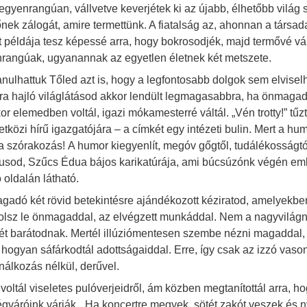
egyenrangúan, vállvetve keverjétek ki az újabb, élhetőbb világ 
őnek zálogát, amire termettünk. A fiatalság az, ahonnan a társada
t példája tesz képessé arra, hogy bokrosodjék, majd termővé vál
rangúak, ugyanannak az egyetlen életnek két metszete.
nulhattuk Tőled azt is, hogy a legfontosabb dolgok sem elvisel
ára hajló világlátásod akkor lendült legmagasabbra, ha önmagadat
kor elemedben voltál, igazi mókamesterré váltál. „Vén trotty!” t
tközi hírű igazgatójára – a címkét egy intézeti bulin. Mert a hu
a szórakozás! A humor kiegyenlít, megóv gőgtől, tudálékosságtól
y
kusod, Szűcs Édua bájos karikatúrája, ami búcsúzónk végén em
 oldalán látható.
gadó két rövid betekintésre ajándékozott kéziratod, amelyekben
lsz le önmagaddal, az elvégzett munkáddal. Nem a nagyvilágn
ét barátodnak. Mertél illúziómentesen szembe nézni magaddal, f
 hogyan sáfárkodtál adottságaiddal. Erre, így csak az izzó vaso
nálkozás nélkül, derűvel.
 voltál viseletes pulóverjeidről, ám közben megtanítottál arra,
gváróink várják. „Ha koncertre megyek, sötét zakót veszek és 