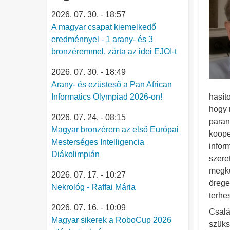
2026. 07. 30. - 18:57
A magyar csapat kiemelkedő
eredménnyel - 1 arany- és 3
bronzéremmel, zárta az idei EJOI-t
2026. 07. 30. - 18:49
Arany- és ezüsteső a Pan African
Informatics Olympiad 2026-on!
hasít
hogy 
2026. 07. 24. - 08:15
paran
Magyar bronzérem az első Európai
koope
Mesterséges Intelligencia
infor
Diákolimpián
szere
megkü
2026. 07. 17. - 10:27
örege
Nekrológ - Raffai Mária
terhe
2026. 07. 16. - 10:09
Csalá
Magyar sikerek a RoboCup 2026
szüks