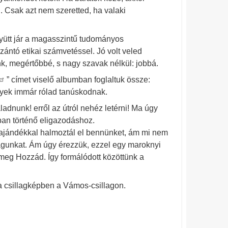
. Csak azt nem szeretted, ha valaki
együtt jár a magasszintű tudományos
zántó etikai számvetéssel. Jó volt veled
nk, megértőbbé, s nagy szavak nélkül: jobbá.
” címet viselő albumban foglaltuk össze:
lyek immár rólad tanúskodnak.
adnunk! erről az útról nehéz letérni! Ma úgy
an történő eligazodáshoz.
ló ajándékkal halmoztál el bennünket, ám mi nem
ságunkat. Ám úgy érezzük, ezzel egy maroknyi
 meg Hozzád. Így formálódott közöttünk a
a csillagképben a Vámos-csillagon.