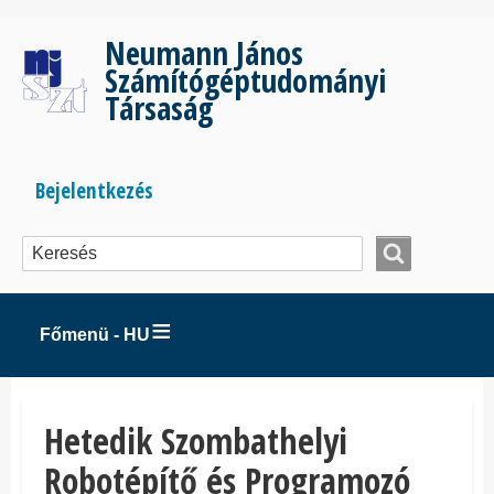
Ugrás
a
Neumann János
tartalomra
Számítógéptudományi
Társaság
Bejelentkezés
Bejelentkezés
menüje
Főmenü - HU
Hetedik Szombathelyi
Robotépítő és Programozó