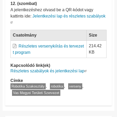
12. (szombat)
A jelentkezéshez olvasd be a QR-kódot vagy
kattints ide:
Jelentkezési lap és részletes szabályok
Csatolmány
Size
214.42
Részletes versenykiírás és tervezet
KB
t program
Kapcsolódó link(ek)
Részletes szabályok és jelentkezési lap
Címke
Robotika Szakosztály
robotika
verseny
Vas Megyei Területi Szervezet