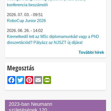
konferencia beszámoló
2026. 07. 03. - 09:51
RoboCup Junior 2026
2026. 06. 26. - 14:02
Kiemelkedő lett az MSc diplomamunkád vagy a PhD
disszertációd? Pályázz az NJSZT új díjára!
További hírek
Megosztás
Facebook
Twitter
Pinterest
Email
PrintFriendly
2023-ban Neumann
születésének 120.