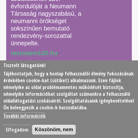
évfordulóját a Neumann
Társaság nagyszabású, a
neumanni örökséget
sokszínűen bemutató
rendezvény-sorozattal
ünnepelte.
neumann120.hu
Tisztelt látogatónk!
Tájékoztatjuk, hogy a honlap felhasználói élmény fokozásának
© 2026 Neumann János Számítógéptudományi Társaság
érdekében
cookie
-kat (sütiket) alkalmazunk. Ezen fájlok
(NJSZT)
némelyike az oldal problémamentes működését biztosítja,
némelyike információkat szolgáltat számunkra a felhasználó
Footer
oldallátogatási szokásairól. Szolgáltatásaink igénybevételével
Adatkezelési tájékoztató
Impresszum
Kapcsolat
Ön beleegyezik a cookie-k használatába.
menu
További információk
Elfogadom
Köszönöm, nem