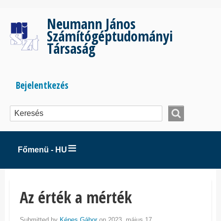
Ugrás
a
Neumann János
tartalomra
Számítógéptudományi
Társaság
Bejelentkezés
Bejelentkezés
menüje
Főmenü - HU
Az érték a mérték
Submitted by
Képes Gábor
on 2023. május 17..