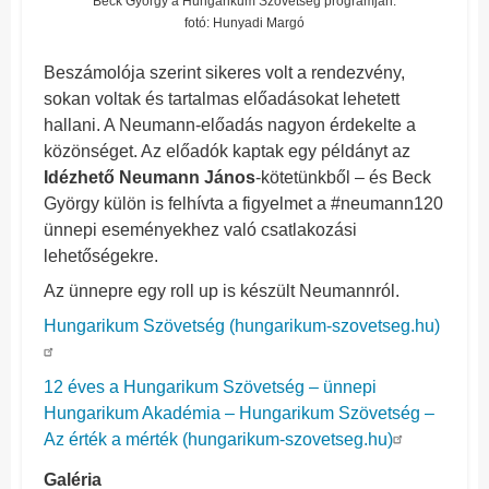
Beck György a Hungarikum Szövetség programján.
fotó: Hunyadi Margó
Beszámolója szerint sikeres volt a rendezvény,
sokan voltak és tartalmas előadásokat lehetett
hallani. A Neumann-előadás nagyon érdekelte a
közönséget. Az előadók kaptak egy példányt az
Idézhető Neumann János
-kötetünkből – és Beck
György külön is felhívta a figyelmet a #neumann120
ünnepi eseményekhez való csatlakozási
lehetőségekre.
Az ünnepre egy roll up is készült Neumannról.
Hungarikum Szövetség (hungarikum-szovetseg.hu)
12 éves a Hungarikum Szövetség – ünnepi
Hungarikum Akadémia – Hungarikum Szövetség –
Az érték a mérték (hungarikum-szovetseg.hu)
Galéria