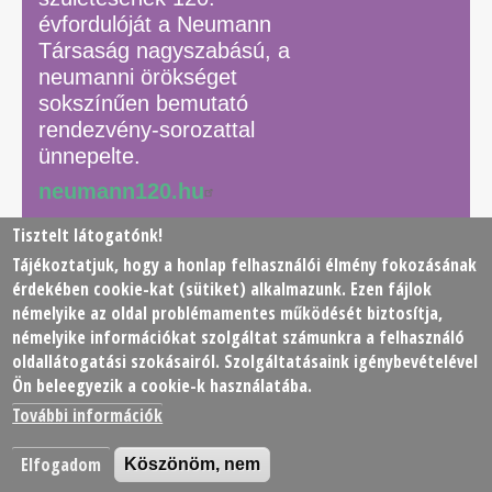
évfordulóját a Neumann
Társaság nagyszabású, a
neumanni örökséget
sokszínűen bemutató
rendezvény-sorozattal
ünnepelte.
neumann120.hu
Tisztelt látogatónk!
Tájékoztatjuk, hogy a honlap felhasználói élmény fokozásának
© 2026 Neumann János Számítógéptudományi Társaság
érdekében
cookie
-kat (sütiket) alkalmazunk. Ezen fájlok
(NJSZT)
némelyike az oldal problémamentes működését biztosítja,
némelyike információkat szolgáltat számunkra a felhasználó
Footer
oldallátogatási szokásairól. Szolgáltatásaink igénybevételével
Adatkezelési tájékoztató
Impresszum
Kapcsolat
Ön beleegyezik a cookie-k használatába.
menu
További információk
Elfogadom
Köszönöm, nem