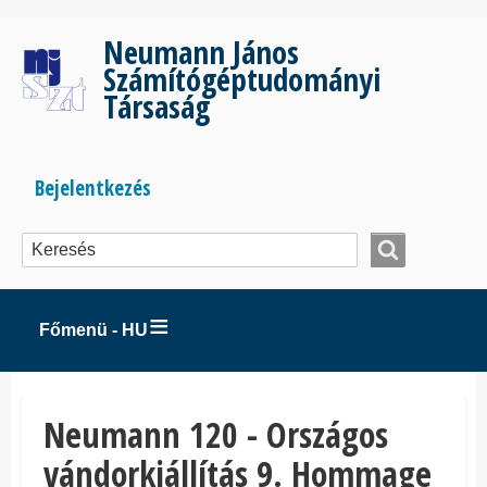
Ugrás
a
Neumann János
tartalomra
Számítógéptudományi
Társaság
Bejelentkezés
Bejelentkezés
menüje
Főmenü - HU
Neumann 120 - Országos
vándorkiállítás 9. Hommage