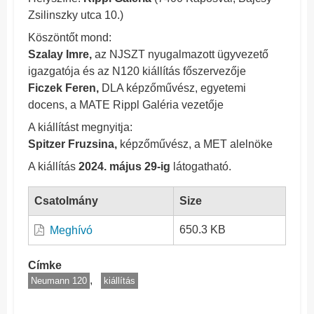
Zsilinszky utca 10.)
Köszöntőt mond:
Szalay Imre,
az NJSZT nyugalmazott ügyvezető
igazgatója és az N120 kiállítás főszervezője
Ficzek Feren,
DLA képzőművész, egyetemi
docens, a MATE Rippl Galéria vezetője
A kiállítást megnyitja:
Spitzer Fruzsina,
képzőművész, a MET alelnöke
A kiállítás
2024. május 29-ig
látogatható.
Csatolmány
Size
650.3 KB
Meghívó
Címke
Neumann 120
kiállítás