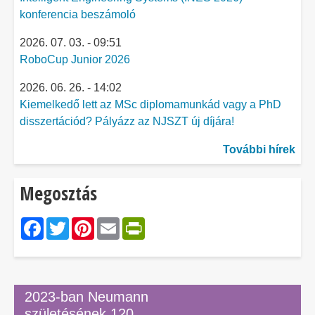
konferencia beszámoló
2026. 07. 03. - 09:51
RoboCup Junior 2026
2026. 06. 26. - 14:02
Kiemelkedő lett az MSc diplomamunkád vagy a PhD
disszertációd? Pályázz az NJSZT új díjára!
További hírek
Megosztás
Facebook
Twitter
Pinterest
Email
PrintFriendly
2023-ban Neumann
születésének 120.