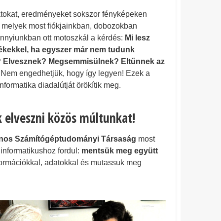
atokat, eredményeket sokszor fényképeken
, melyek most fiókjainkban, dobozokban
nnyiunkban ott motoszkál a kérdés:
Mi lesz
ékekkel, ha egyszer már nem tudunk
k? Elvesznek? Megsemmisülnek? Eltűnnek az
Nem engedhetjük, hogy így legyen! Ezek a
nformatika diadalútját örökítik meg.
 elveszni közös múltunkat!
os Számítógéptudományi Társaság
most
nformatikushoz fordul:
mentsük meg együtt
nformációkkal, adatokkal és mutassuk meg