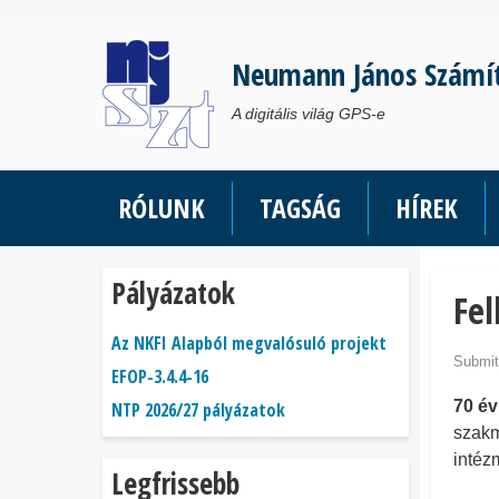
Ugrás
a
Neumann János Számí
tartalomra
A digitális világ GPS-e
RÓLUNK
TAGSÁG
HÍREK
Pályázatok
Fel
Az NKFI Alapból megvalósuló projekt
Submit
EFOP-3.4.4-16
70 év
NTP 2026/27 pályázatok
szakm
intéz
Legfrissebb