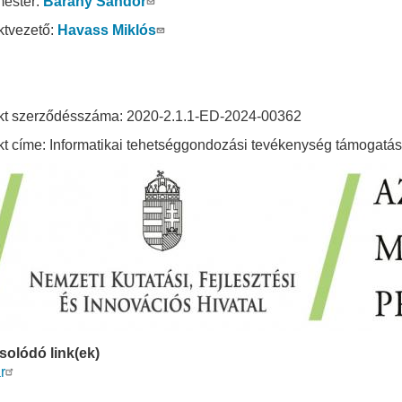
ester:
Bárány Sándor
ktvezető:
Havass Miklós
kt szerződésszáma: 2020-2.1.1-ED-2024-00362
kt címe: Informatikai tehetséggondozási tevékenység támogatá
olódó link(ek)
r