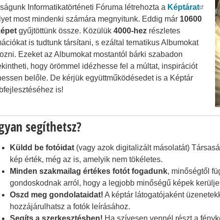
ságunk Informatikatörténeti Fóruma létrehozta a
Képtárat
lyet most mindenki számára megnyitunk. Eddig már
10600
képet
gyűjtöttünk össze. Közülük
4000-hez
részletes
mációkat is tudtunk társítani, s ezáltal tematikus Albumokat
hozni. Ezeket az Albumokat mostantól bárki szabadon
kintheti, hogy örömmel idézhesse fel a múltat, inspirációt
hessen belőle. De kérjük együttműködésedet is a Képtár
bfejlesztéséhez is!
gyan segíthetsz?
Küldd be fotóidat
(vagy azok digitalizált másolatát) Társasá
kép érték, még az is, amelyik nem tökéletes.
Minden szakmailag értékes fotót fogadunk
, minőségtől fü
gondoskodnak arról, hogy a legjobb minőségű képek kerülj
Oszd meg gondolataidat!
A képtár látogatójaként üzenetek
hozzájárulhatsz a fotók leírásához.
Segíts a szerkesztésben!
Ha szívesen vennél részt a fényk