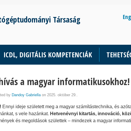
Eng
tógéptudományi Társaság
ICDL, DIGITÁLIS KOMPETENCIÁK
TEHETS
hívás a magyar informatikusokhoz!
ted by
Dandoy Gabriella
on 2025. október 29..
!
Ennyi ideje született meg a magyar számítástechnika, és azóta
ánkat, s vele hazánkat.
Hetvenévnyi kitartás, innováció, kö
mények és megoldások születtek – mindezek a magyar informatik