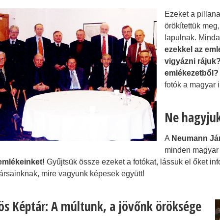
Ezeket a pillan
örökítettük meg
lapulnak. Minda
ezekkel az eml
vigyázni ráju
emlékezetből?
fotók a magyar i
Ne hagyjuk
A
Neumann Ján
minden magyar i
emlékeinket!
Gyűjtsük össze ezeket a fotókat, lássuk el őket i
társainknak, mire vagyunk képesek együtt!
ös Képtár: A múltunk, a jövőnk öröksége