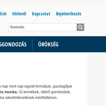
Bejelentkezés
lish
Hírlevél
Kapcsolat
Bejelentkezés
menüje
ÉGGONDOZÁS
ÖRÖKSÉG
 nap mint nap együtt formáljuk, gazdagítjuk
zös munka.
Új termékek, úttörő gondolatok,
a sikertörténetének mérföldkövei.