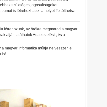
z ehhez szükséges jogosultságokat.
lbumot is létrehozhatsz, amelyet Te tölthetsz
yütt létrehozunk, az örökre megmarad a magyar
k alján találhatók Adatkezelési-, és a
 a magyar informatika múltja ne vesszen el,
 is!