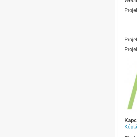
Webm
Proje
Proje
Proje
Kapcs
Képtá