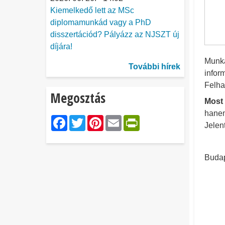
Kiemelkedő lett az MSc
diplomamunkád vagy a PhD
disszertációd? Pályázz az NJSZT új
díjára!
Munká
További hírek
infor
Felha
Megosztás
Most 
hanem
Facebook
Twitter
Pinterest
Email
PrintFriendl
Jelen
Budap