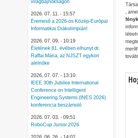
világbajnokságon
Társa
, ame
2026. 07. 11. - 15:57
fény
Éremeső a 2026-os Közép-Európai
infor
Informatikai Diákolimpián!
létre
2026. 07. 09. - 10:19
megte
Életének 81. évében elhunyt dr.
merít
Raffai Mária, az NJSZT egykori
továb
alelnöke
2026. 07. 07. - 13:10
Ho
IEEE 30th Jubilee International
Conference on Intelligent
Engineering Systems (INES 2026)
konferencia beszámoló
2026. 07. 03. - 09:51
RoboCup Junior 2026
2026. 06. 26. - 14:02