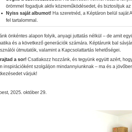
örömmel fogadjuk aktív közreműködésedet, és biztosítjuk a
Nyiss saját albumot!
Ha szeretnéd, a Képtáron belül saját A
fel tartalommal.
nk önkéntes alapon folyik, anyagi juttatás nélkül – de amit eg
matika és a következő generációk számára. Képtárunk bal sávjána
sználói útmutatók, valamint a Kapcsolattartás lehetőségei.
rajtad a sor!
Csatlakozz hozzánk, és tegyünk együtt azért, hogy
 inspirációként szolgáljon mindannyiunknak – ma és a jövőben
y
tkezésedet várjuk!
est, 2025. október 29.