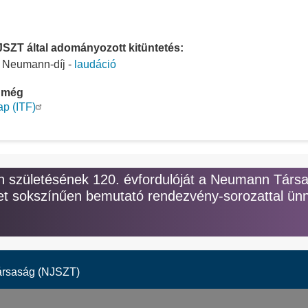
SZT által adományozott kitüntetés:
: Neumann-díj -
laudáció
 még
ap (ITF)
születésének 120. évfordulóját a Neumann Társ
t sokszínűen bemutató rendezvény-sorozattal ünn
ársaság (NJSZT)