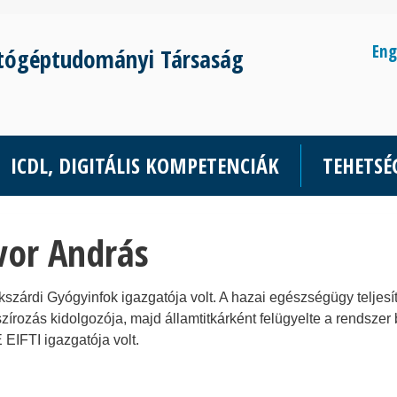
Eng
tógéptudományi Társaság
ICDL, DIGITÁLIS KOMPETENCIÁK
TEHETS
vor András
kszárdi Gyógyinfok igazgatója volt. A hazai egészségügy teljes
szírozás kidolgozója, majd államtitkárként felügyelte a rendsze
EIFTI igazgatója volt.