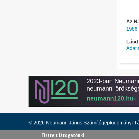
Az NJ
1986
Lásd
Adatl
2023-ban Neumann 
neumanni öröksége
neumann120.hu
© 2026 Neumann János Számítógéptudományi T
Tisztelt látogatónk!