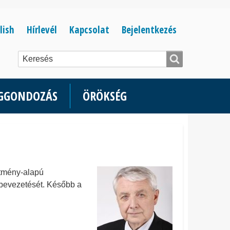
Bejelentkezés
lish
Hírlevél
Kapcsolat
Bejelentkezés
menüje
ÉGGONDOZÁS
ÖRÖKSÉG
ítmény-alapú
r bevezetését. Később a