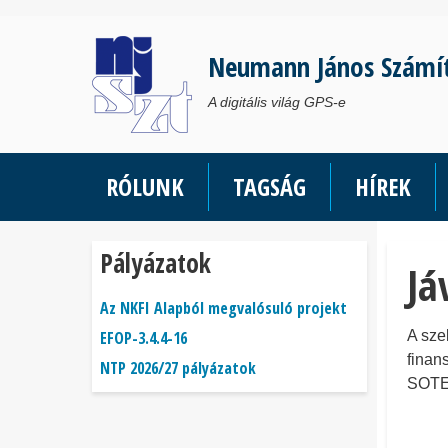
Ugrás
a
Neumann János Számí
tartalomra
A digitális világ GPS-e
RÓLUNK
TAGSÁG
HÍREK
Pályázatok
Já
Az NKFI Alapból megvalósuló projekt
EFOP-3.4.4-16
A sze
finan
NTP 2026/27 pályázatok
SOTE 