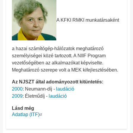
A KFKI RMKI munkatársaként
a hazai számítógép-hálózatok meghatározó
személyiségei közé tartozott. A NIIF Program
vezetőségében az alkalmazókat képviselte.
Meghatározó szerepe volt a MEK kifejlesztésében.
Az NJSZT által adományozott kitüntetés:
2000
: Neumann-díj -
laudáció
2009
: Életműdíj -
laudáció
Lásd még
Adatlap (ITF)