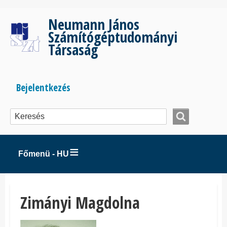
Ugrás
a
Neumann János
tartalomra
Számítógéptudományi
Társaság
Bejelentkezés
Bejelentkezés
menüje
Főmenü - HU
Zimányi Magdolna