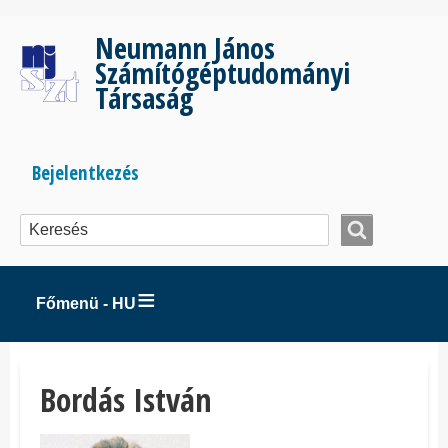
Ugrás
a
Neumann János
tartalomra
Számítógéptudományi
Társaság
Bejelentkezés
Bejelentkezés
menüje
Főmenü - HU
Bordás István