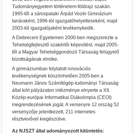
Tudományegyetem történelem-földrajz szakán.
1995-től a sárospataki Árpád Vezér Gimnázium
tanáraként, 1996-tól igazgatóhelyetteseként, majd
2003-tól igazgatójaként tevékenykedik.
A Debreceni Egyetemen 2000-ben megszerezte a
Tehetségfejlesztő szakértői képesítést, majd 2005-
től a Magyar Tehetséggondozó Társaság felügyelő
bizottságának elnöke.
A gimnáziumban folytatott innovációs
tevékenységnek köszönhetően 2005-ben a
Neumann János Számítógép-tudományi Társaság
által kiírt pályázaton intézménye elnyerte a XII.
Közép-európai Informatikai Diákolimpia (CEOI)
megrendezésének jogát. A versenyre 12 ország 52
versenyzője jelentkezett, 211 internetes
résztvevővel kiegészülve.
Az NJSZT által adományozott kitüntetés: