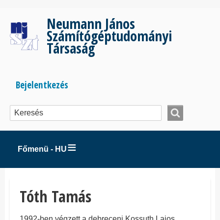
Ugrás
a
Neumann János
tartalomra
Számítógéptudományi
Társaság
Bejelentkezés
Bejelentkezés
menüje
Főmenü - HU
Tóth Tamás
1992-ben végzett a debreceni Kossuth Lajos