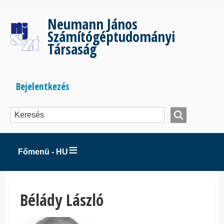
Ugrás
a
Neumann János
tartalomra
Számítógéptudományi
Társaság
Bejelentkezés
Bejelentkezés
menüje
Főmenü - HU
Bélády László