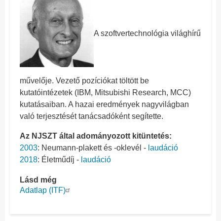
A szoftvertechnológia világhírű
művelője. Vezető pozíciókat töltött be
kutatóintézetek (IBM, Mitsubishi Research, MCC)
kutatásaiban. A hazai eredmények nagyvilágban
való terjesztését tanácsadóként segítette.
Az NJSZT által adományozott kitüntetés:
2003
: Neumann-plakett és -oklevél -
laudáció
2018
: Életműdíj -
laudáció
Lásd még
Adatlap (ITF)