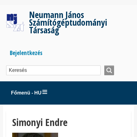
Ugrás
a
Neumann János
tartalomra
Számítógéptudományi
Társaság
Bejelentkezés
Bejelentkezés
menüje
Főmenü - HU
Simonyi Endre