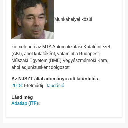
Munkahelyei közül
kiemelendő az MTA Automatizálási Kutatóintézet
(AKI), ahol kutatóként, valamint a Budapesti
Műszaki Egyetem (BME) Vegyészmérnöki Kara,
ahol adjunktusként dolgozott.
Az NJSZT által adományozott kitüntetés:
2018
: Életműdíj -
laudáció
Lásd még
Adatlap (ITF)