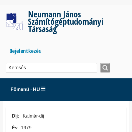
Ugrás
a
Neumann János
tartalomra
Számítógéptudományi
Társaság
Bejelentkezés
Bejelentkezés
menüje
Főmenü - HU
Díj
Kalmár-díj
Év
1979