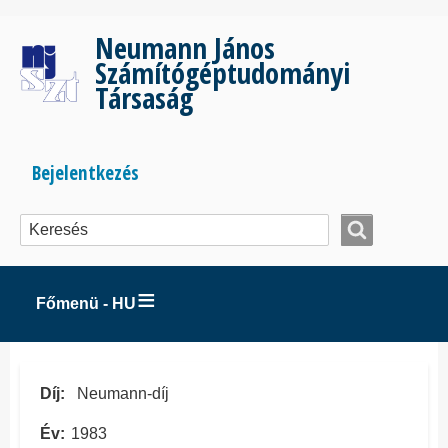
Ugrás
a
Neumann János
tartalomra
Számítógéptudományi
Társaság
Bejelentkezés
Bejelentkezés
menüje
Főmenü - HU
Díj
Neumann-díj
Év
1983