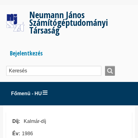
Ugrás
a
Neumann János
tartalomra
Számítógéptudományi
Társaság
Bejelentkezés
Bejelentkezés
menüje
Főmenü - HU
Díj
Kalmár-díj
Év
1986