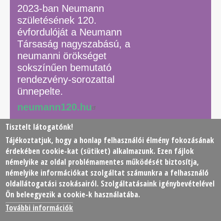
2023-ban Neumann
születésének 120.
évfordulóját a Neumann
Társaság nagyszabású, a
neumanni örökséget
sokszínűen bemutató
rendezvény-sorozattal
ünnepelte.
neumann120.hu
Tisztelt látogatónk!
Tájékoztatjuk, hogy a honlap felhasználói élmény fokozásának
© 2026 Neumann János Számítógéptudományi Társaság
érdekében
cookie
-kat (sütiket) alkalmazunk. Ezen fájlok
(NJSZT)
némelyike az oldal problémamentes működését biztosítja,
némelyike információkat szolgáltat számunkra a felhasználó
Footer
oldallátogatási szokásairól. Szolgáltatásaink igénybevételével
Adatkezelési tájékoztató
Impresszum
Kapcsolat
Ön beleegyezik a cookie-k használatába.
menu
További információk