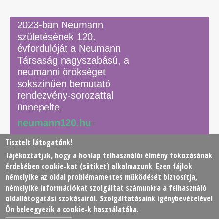
2023-ban Neumann
születésének 120.
évfordulóját a Neumann
Társaság nagyszabású, a
neumanni örökséget
sokszínűen bemutató
rendezvény-sorozattal
ünnepelte.
neumann120.hu
Tisztelt látogatónk!
Tájékoztatjuk, hogy a honlap felhasználói élmény fokozásának
© 2026 Neumann János Számítógéptudományi Társaság
érdekében
cookie
-kat (sütiket) alkalmazunk. Ezen fájlok
(NJSZT)
némelyike az oldal problémamentes működését biztosítja,
némelyike információkat szolgáltat számunkra a felhasználó
Footer
oldallátogatási szokásairól. Szolgáltatásaink igénybevételével
Adatkezelési tájékoztató
Impresszum
Kapcsolat
Ön beleegyezik a cookie-k használatába.
menu