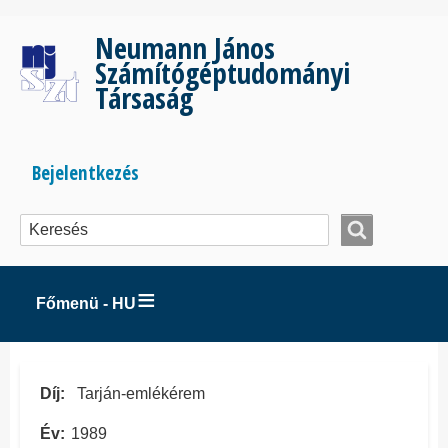
Ugrás
a
Neumann János
tartalomra
Számítógéptudományi
Társaság
Bejelentkezés
Bejelentkezés
menüje
Főmenü - HU
Díj
Tarján-emlékérem
Év
1989