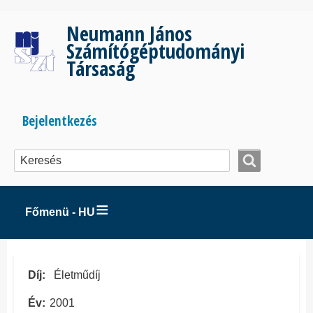
Ugrás
a
Neumann János
tartalomra
Számítógéptudományi
Társaság
Bejelentkezés
Bejelentkezés
menüje
Főmenü - HU
Díj
Életműdíj
Év
2001