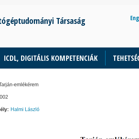
Eng
tógéptudományi Társaság
ICDL, DIGITÁLIS KOMPETENCIÁK
TEHETS
Tarján-emlékérem
002
ély
Halmi László