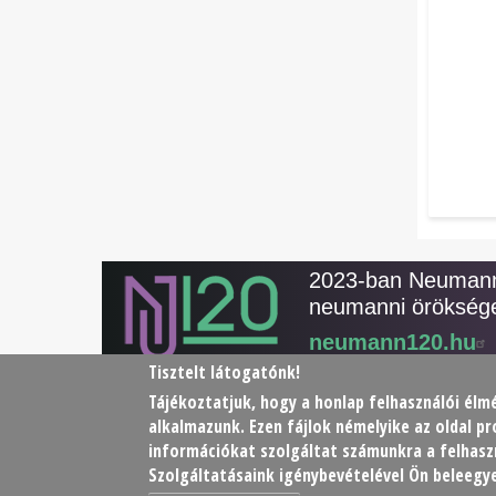
2023-ban Neumann 
neumanni öröksége
neumann120.hu
Tisztelt látogatónk!
Tájékoztatjuk, hogy a honlap felhasználói é
alkalmazunk. Ezen fájlok némelyike az oldal 
© 2026 Neumann János Számítógéptudományi T
információkat szolgáltat számunkra a felhaszn
Szolgáltatásaink igénybevételével Ön beleegye
Footer
Adatkezelési tájékoztató
Impresszum
Kapcsol