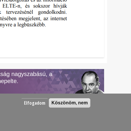
aság nagyszabású, a
epelte.
Elfogadom
Köszönöm, nem