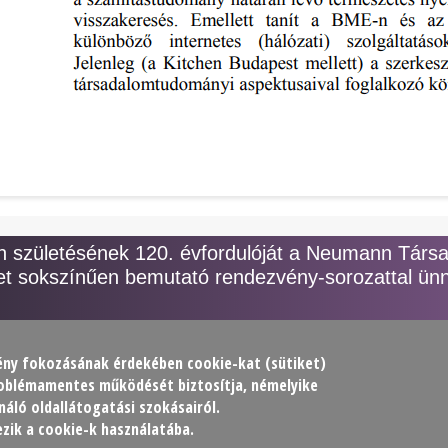
születésének 120. évfordulóját a Neumann Társ
t sokszínűen bemutató rendezvény-sorozattal ünn
lmény fokozásának érdekében
cookie
-kat (sütiket)
problémamentes működését biztosítja, némelyike
ársaság (NJSZT)
áló oldallátogatási szokásairól.
zik a cookie-k használatába.
at