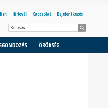
Bejelentkezés
lish
Hírlevél
Kapcsolat
Bejelentkezés
menüje
ÉGGONDOZÁS
ÖRÖKSÉG