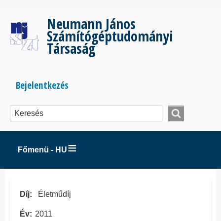
Ugrás
a
Neumann János
tartalomra
Számítógéptudományi
Társaság
Bejelentkezés
Bejelentkezés
menüje
Főmenü - HU
Díj
Életműdíj
Év
2011