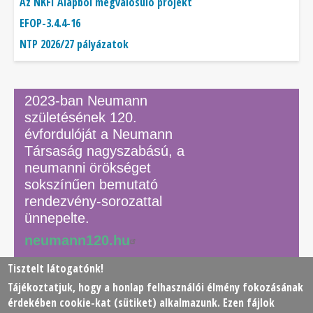
Az NKFI Alapból megvalósuló projekt
EFOP-3.4.4-16
NTP 2026/27 pályázatok
2023-ban Neumann
születésének 120.
évfordulóját a Neumann
Társaság nagyszabású, a
neumanni örökséget
sokszínűen bemutató
rendezvény-sorozattal
ünnepelte.
neumann120.hu
Tisztelt látogatónk!
Tájékoztatjuk, hogy a honlap felhasználói élmény fokozásának
© 2026 Neumann János Számítógéptudományi Társaság
érdekében
cookie
-kat (sütiket) alkalmazunk. Ezen fájlok
(NJSZT)