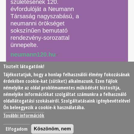
születésének 120.
évfordulóját a Neumann
Társaság nagyszabású, a
neumanni örökséget
sokszínűen bemutató
rendezvény-sorozattal
ünnepelte.
neumann120.hu
Tisztelt látogatónk!
Tájékoztatjuk, hogy a honlap felhasználói élmény fokozásának
© 2026 Neumann János Számítógéptudományi Társaság
érdekében
cookie
-kat (sütiket) alkalmazunk. Ezen fájlok
(NJSZT)
némelyike az oldal problémamentes működését biztosítja,
némelyike információkat szolgáltat számunkra a felhasználó
Footer
oldallátogatási szokásairól. Szolgáltatásaink igénybevételével
Adatkezelési tájékoztató
Impresszum
Kapcsolat
Ön beleegyezik a cookie-k használatába.
menu
További információk
Elfogadom
Köszönöm, nem