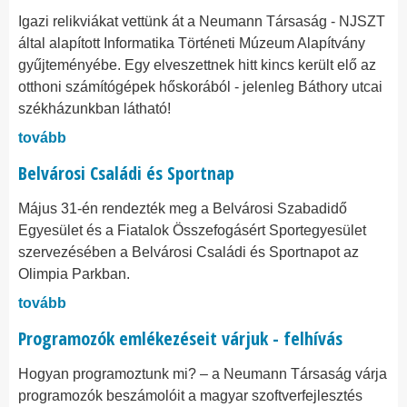
Igazi relikviákat vettünk át a Neumann Társaság - NJSZT
által alapított Informatika Történeti Múzeum Alapítvány
gyűjteményébe. Egy elveszettnek hitt kincs került elő az
otthoni számítógépek hőskorából - jelenleg Báthory utcai
székházunkban látható!
tovább
Belvárosi Családi és Sportnap
Május 31-én rendezték meg a Belvárosi Szabadidő
Egyesület és a Fiatalok Összefogásért Sportegyesület
szervezésében a Belvárosi Családi és Sportnapot az
Olimpia Parkban.
tovább
Programozók emlékezéseit várjuk - felhívás
Hogyan programoztunk mi? – a Neumann Társaság várja
programozók beszámolóit a magyar szoftverfejlesztés