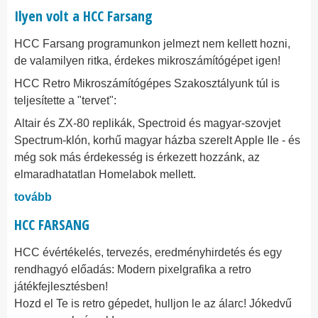
Ilyen volt a HCC Farsang
HCC Farsang programunkon jelmezt nem kellett hozni,
de valamilyen ritka, érdekes mikroszámítógépet igen!
HCC Retro Mikroszámítógépes Szakosztályunk túl is
teljesítette a "tervet":
Altair és ZX-80 replikák, Spectroid és magyar-szovjet
Spectrum-klón, korhű magyar házba szerelt Apple IIe - és
még sok más érdekesség is érkezett hozzánk, az
elmaradhatatlan Homelabok mellett.
tovább
HCC FARSANG
HCC évértékelés, tervezés, eredményhirdetés és egy
rendhagyó előadás: Modern pixelgrafika a retro
játékfejlesztésben!
Hozd el Te is retro gépedet, hulljon le az álarc! Jókedvű