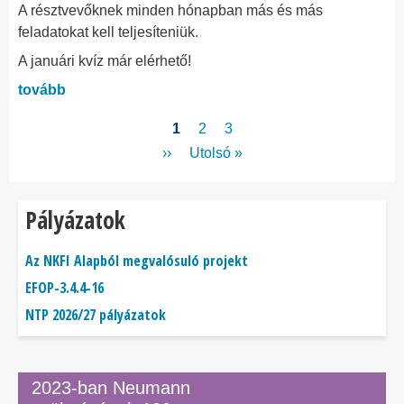
A résztvevőknek minden hónapban más és más
feladatokat kell teljesíteniük.
A januári kvíz már elérhető!
tovább
Oldalszámozás
Jelenlegi
1
Page
2
Page
3
oldal
Következő
››
Utolsó
Utolsó »
oldal
oldal
Pályázatok
Az NKFI Alapból megvalósuló projekt
EFOP-3.4.4-16
NTP 2026/27 pályázatok
2023-ban Neumann