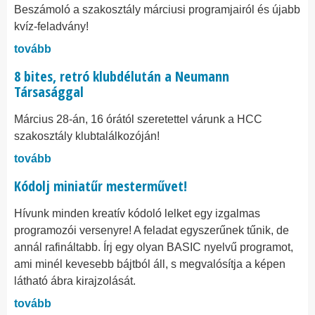
Beszámoló a szakosztály márciusi programjairól és újabb
kvíz-feladvány!
tovább
8 bites, retró klubdélután a Neumann
Társasággal
Március 28-án, 16 órától szeretettel várunk a HCC
szakosztály klubtalálkozóján!
tovább
Kódolj miniatűr mesterművet!
Hívunk minden kreatív kódoló lelket egy izgalmas
programozói versenyre! A feladat egyszerűnek tűnik, de
annál rafináltabb. Írj egy olyan BASIC nyelvű programot,
ami minél kevesebb bájtból áll, s megvalósítja a képen
látható ábra kirajzolását.
tovább