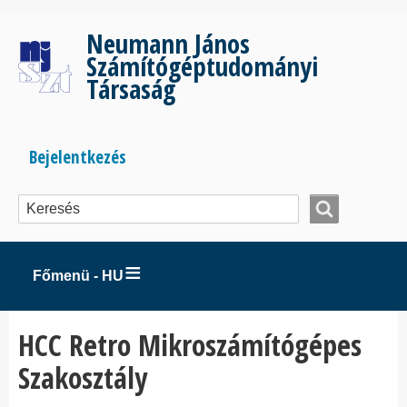
Ugrás
a
Neumann János
tartalomra
Számítógéptudományi
Társaság
Bejelentkezés
Bejelentkezés
menüje
Főmenü - HU
HCC Retro Mikroszámítógépes
Szakosztály